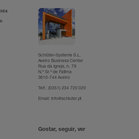
mida
ão
Schlüter-Systems S.L.
Aveiro Business Center
Rua da Igreja, n. 79
N.ª Sr.ª de Fátima
3810-744 Aveiro
Telf.:
(0351) 234 720 020
Email:
info@schluter.pt
Gostar, seguir, ver