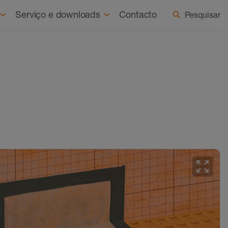
Sobre nós
Notícias
Selecionar país/idioma
Serviço e downloads
Contacto
Pesquisar
zoom_out_map