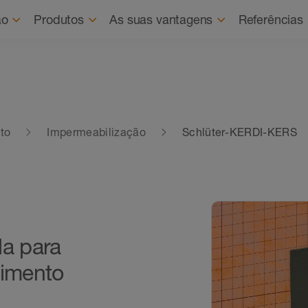
ão
Produtos
As suas vantagens
Referências
to
Impermeabilização
Schlüter-KERDI-KERS
da para
vimento