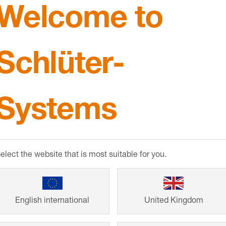
Welcome to
duto
Schlüter-
Systems
uche sem fim
elect the website that is most suitable for you.
English international
United Kingdom