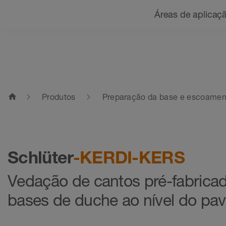
Navegação
Áreas de aplicaç
home
Produtos
Preparação da base e escoamen
Schlüter
-KERDI-KERS
Vedação de cantos pré-fabrica
bases de duche ao nível do pa