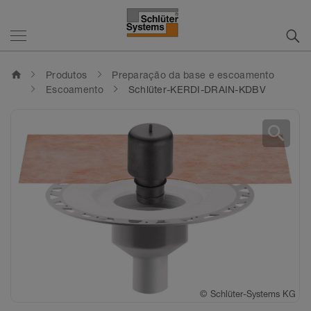
home
Produtos
Preparação da base e escoamento
Escoamento
Schlüter-KERDI-DRAIN-KDBV
search
©
©
Schlüter-Systems KG
Schlüter-Systems KG