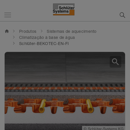
home
Produtos
Sistemas de aquecimento
Climatização à base de água
Schlüter-BEKOTEC-EN-FI
search
©
©
Schlüter-Systems KG
Schlüter-Systems KG
©
©
Schlüter-Systems KG
Schlüter-Systems KG