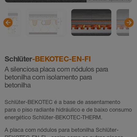
©
©
Schlüter-Systems KG
Schlüter-Systems KG
Schlüter
-BEKOTEC-EN-FI
A silenciosa placa com nódulos para
betonilha com isolamento para
betonilha
Schlüter-BEKOTEC é a base de assentamento
para o piso radiante hidráulico e de baixo consumo
energético Schlüter-BEKOTEC-THERM.
A placa com nódulos para betonilha Schlüter-