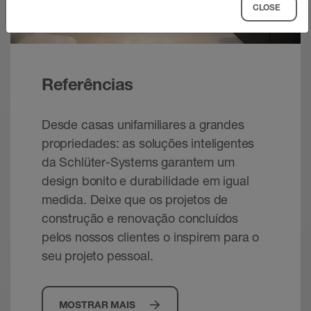
CLOSE
Referências
Desde casas unifamiliares a grandes
propriedades: as soluções inteligentes
da Schlüter-Systems garantem um
design bonito e durabilidade em igual
medida. Deixe que os projetos de
construção e renovação concluídos
pelos nossos clientes o inspirem para o
seu projeto pessoal.
MOSTRAR MAIS