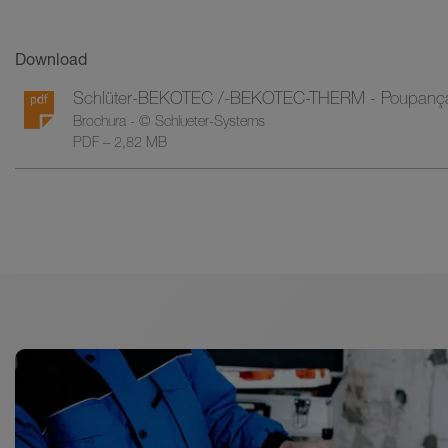
Download
Schlüter-BEKOTEC /-BEKOTEC-THERM - Poupança de
Brochura - © Schlueter-Systems
PDF – 2,82 MB