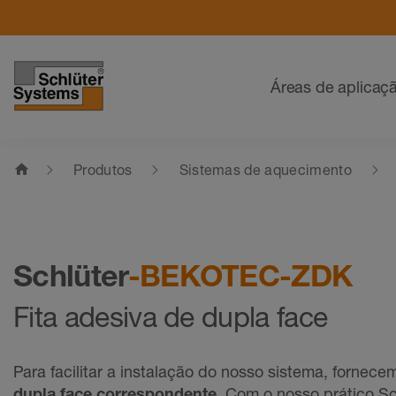
Navegação
Áreas de aplicaç
home
Produtos
Sistemas de aquecimento
Schlüter
-BEKOTEC-ZDK
Fita adesiva de dupla face
Para facilitar a instalação do nosso sistema, fornec
dupla face correspondente
. Com o nosso prático 