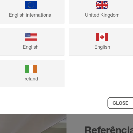
OTEC-
English international
United Kingdom
o seu piso
English
English
ida e fácil!
Ireland
CLOSE
Referênci