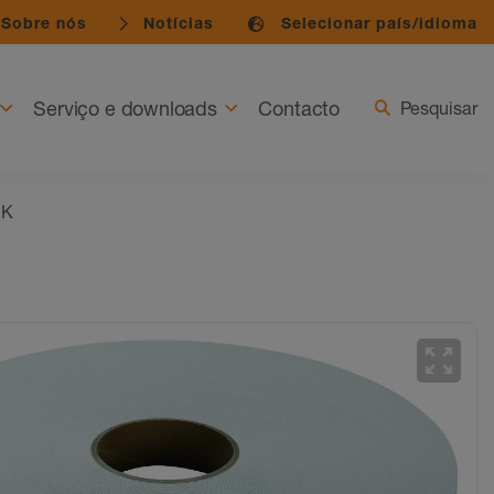
Sobre nós
Notícias
Selecionar país/idioma
Serviço e downloads
Contacto
Pesquisar
DK
zoom_out_map