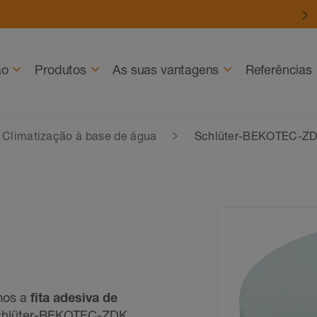
ão
Produtos
As suas vantagens
Referências
Climatização à base de água
Schlüter-BEKOTEC-Z
emos a
fita adesiva de
Schlüter-BEKOTEC-ZDK,