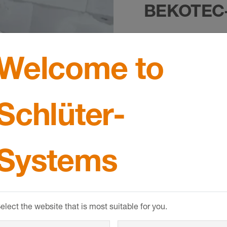
BEKOTEC
Grátis e sem com
Welcome to
quadrado do seu 
rápida e fácil!
Schlüter-
Systems
elect the website that is most suitable for you.
s de