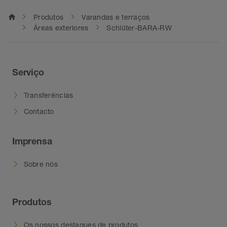
home
Produtos
Varandas e terraços
Áreas exteriores
Schlüter-BARA-RW
Serviço
Transferências
Contacto
Imprensa
Sobre nós
Produtos
Os nossos destaques de produtos