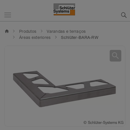
home
Produtos
Varandas e terraços
Áreas exteriores
Schlüter-BARA-RW
search
©
Schlüter-Systems KG
©
Schlüter-Systems KG