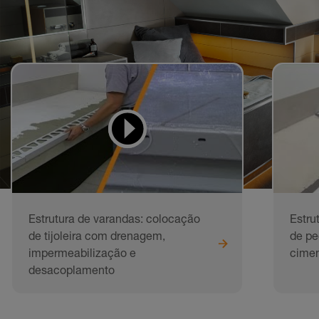
Vídeos para
aprender e imitar
Estrutura de varandas: colocação
Estru
de tijoleira com drenagem,
de pe
impermeabilização e
cimen
desacoplamento