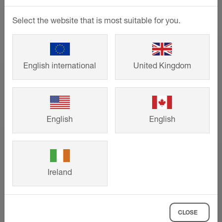
Nanieś wybrany przez siebie wzór na
nasze produkty: oferujemy trzy
Select the website that is most suitable for you.
technologie personalizacji i nieskończone
możliwości kreacji.
English international
United Kingdom
POKAŻ WIĘCEJ
English
English
Ireland
CLOSE