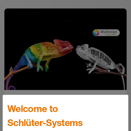
Pobieranie
Schlüter-RONDEC-STEP | Opis techniczny
produktu 2.8
Product data sheet - © Schlüter-Systems
PDF – 197,95 KB
MyDesign by Schlüter-
Welcome to
Systems
Schlüter-Systems