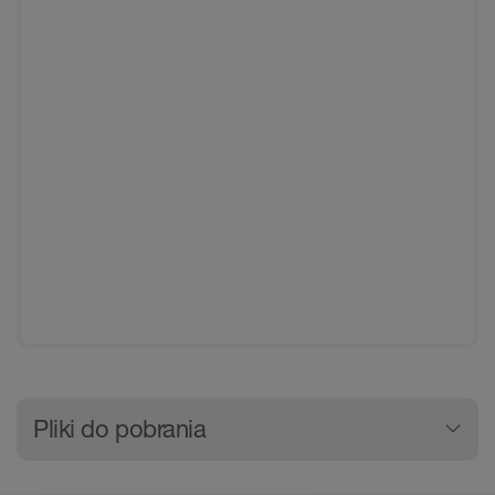
Ogólne informacje o produktac
Pliki do pobrania