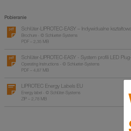
Pobieranie
Schlüter-LIPROTEC-EASY – Indywidualne kształtowa
Brochure - © Schlueter-Systems
PDF – 2,35 MB
Schlüter-LIPROTEC-EASY - System profili LED Plug-a
Operating Instructions - © Schlueter-Systems
PDF – 4,87 MB
LIPROTEC Energy Labels EU
Energy label - © Schlüter-Systems
ZIP – 2,78 MB