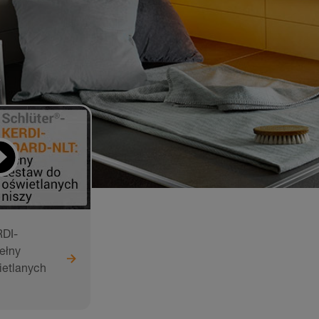
DI-
ełny
ietlanych