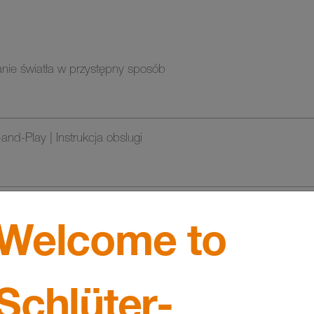
nie światła w przystępny sposób
nd-Play | Instrukcja obslugi
Welcome to
Schlüter-