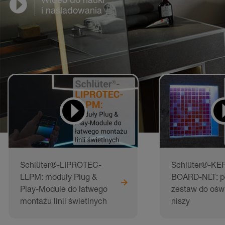
i naśladowania
Schlüter®-LIPROTEC-
Schlüter®-KER
LLPM: moduły Plug &
BOARD-NLT: p
Play-Module do łatwego
zestaw do ośw
montażu linii świetlnych
niszy