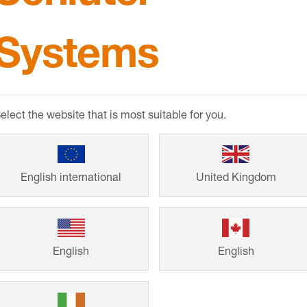
Systems
Referencj
elect the website that is most suitable for you.
Od domów jedno
English international
United Kingdom
obiektów: przemy
Systems zapewni
jak i trwałość. Z
English
English
budowlano-remo
potrzeby planow