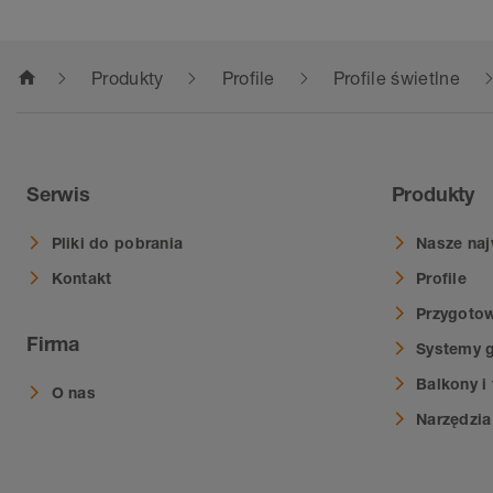
home
Produkty
Profile
Profile świetlne
Serwis
Produkty
Pliki do pobrania
Nasze naj
Kontakt
Profile
Przygotow
Firma
Systemy 
Balkony i 
O nas
Narzędzi