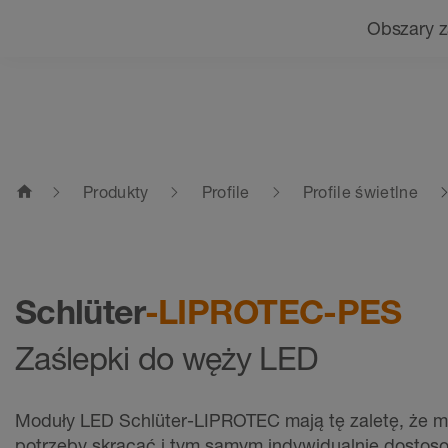
Nawigacja
Obszary 
home
Produkty
Profile
Profile świetlne
Schlüter
-LIPROTEC-PES
Zaślepki do węży LED
Moduły LED Schlüter-LIPROTEC mają tę zaletę, że mo
potrzeby skracać i tym samym indywidualnie dostos