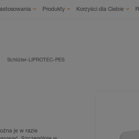
O nas
Zrównoważo
zastosowania
Produkty
Korzyści dla Ciebie
R
Schlüter-LIPROTEC-PES
żna je w razie
owywać. Szczególnie w