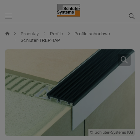
home
Produkty
Profile
Profile schodowe
Schlüter-TREP-TAP
search
©
©
Schlüter-Systems KG
Schlüter-Systems KG
©
Schlüter-Systems KG