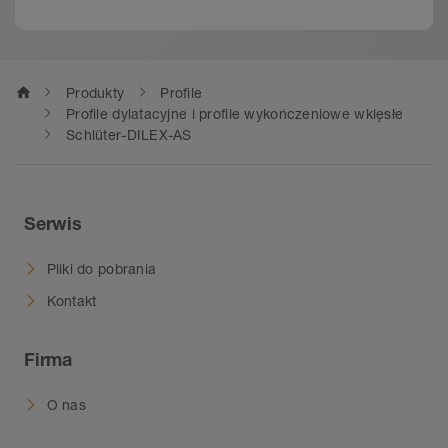
home
Produkty
Profile
Profile dylatacyjne i profile wykończeniowe wklęsłe
Schlüter-DILEX-AS
Serwis
Pliki do pobrania
Kontakt
Firma
O nas