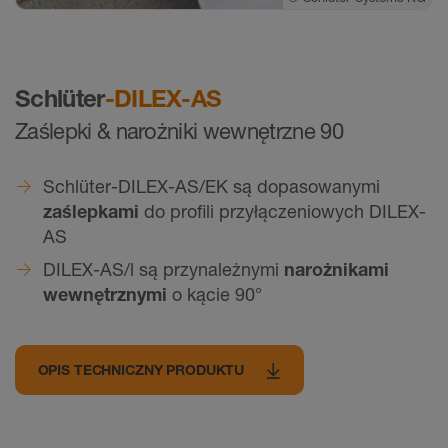
Schlüter
-DILEX-AS
Zaślepki & narożniki wewnętrzne 90
Schlüter-DILEX-AS/EK są dopasowanymi
zaślepkami
do profili przyłączeniowych DILEX-
AS
DILEX-AS/l są przynależnymi
narożnikami
wewnętrznymi
o kącie 90°
OPIS TECHNICZNY PRODUKTU