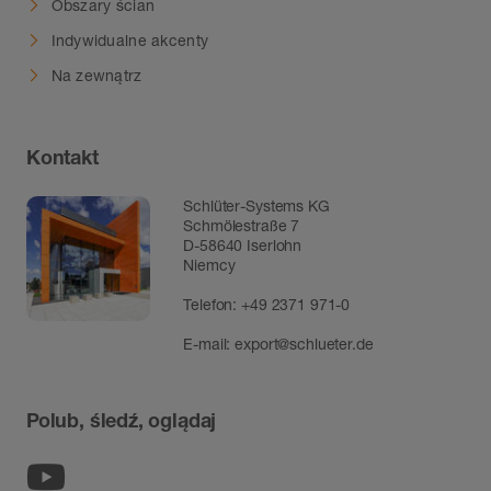
Obszary ścian
Indywidualne akcenty
Na zewnątrz
Kontakt
Schlüter-Systems KG
Schmölestraße 7
D-58640 Iserlohn
Niemcy
Telefon:
+49 2371 971-0
E-mail:
export@schlueter.de
Polub, śledź, oglądaj
Youtube