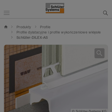
home
Produkty
Profile
Profile dylatacyjne i profile wykończeniowe wklęsłe
Schlüter-DILEX-AS
search
©
Schlüter-Systems KG