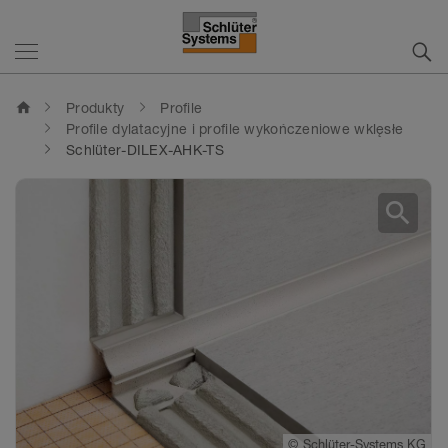
home
Produkty
Profile
Profile dylatacyjne i profile wykończeniowe wklęsłe
Schlüter-DILEX-AHK-TS
search
©
©
©
©
Schlüter-Systems KG
Schlüter-Systems KG
Schlüter-Systems KG
Schlüter-Systems KG
©
Schlüter-Systems KG