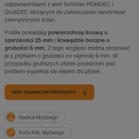
odpowiednikami z serii Schlüter-RONDEC i
QUADEC służącymi do zakańczania narożników
zewnętrznych ścian.
Profile posiadają
powierzchnię licową o
szerokości 25 mm
i
krawędzie boczne o
grubości 6 mm
. Z tego względu można stosować
je z płytkami o grubości co najmniej 6 mm. W
przypadku grubszych płytek przestrzeń pod
profilem wypełnia się klejem do płytek.
OPIS TECHNICZNY PRODUKTU
Nadruk MyDesign
Kolor RAL MyDesign