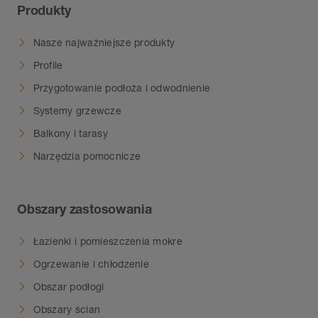
Produkty
(powstawania wodorotlenku glinu). Dlatego też
należy niezwłocznie usuwać zaprawę lub
Nasze najważniejsze produkty
materiał spoinowy z powierzchni profili i nie
Profile
przykrywać folią świeżo wykonanych okładzin.
Zatopić całą powierzchnię profilu w warstwie
Przygotowanie podłoża i odwodnienie
kontaktowej w taki sposób, aby nie powstawały
Systemy grzewcze
przestrzenie, w których może gromadzić się
Balkony i tarasy
woda.
Narzędzia pomocnicze
Obszary zastosowania
Łazienki i pomieszczenia mokre
Ogrzewanie i chłodzenie
Obszar podłogi
Obszary ścian