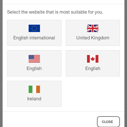
Select the website that is most suitable for you.
English international
United Kingdom
Referencje
Od domów jednorodzinnych do
wielkogabarytowych obiektów:
English
English
przemyślane rozwiązania firmy Schlüter-
Systems zapewniają zarówno wysoki
poziom estetyki, jak i trwałość. Zainspiruj
się gotowymi projektami budowlano-
Ireland
remontowymi naszych klientów na
potrzeby planowanego przez Ciebie
przedsięwzięcia.
CLOSE