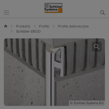
home
Produkty
Profile
Profile dekoracyjne
Schlüter-DECO
search
©
Schlüter-Systems KG
©
Schlüter-Systems KG