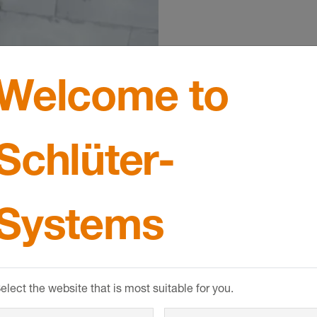
Kalkulato
Welcome to
THERM
Bezpłatnie i nie
Schlüter-
koszty ogrzewan
kwadratowy!
Systems
elect the website that is most suitable for you.