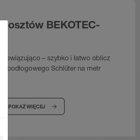
r kosztów BEKOTEC-
zobowiązująco – szybko i łatwo oblicz
ia podłogowego Schlüter na metr
POKAŻ WIĘCEJ