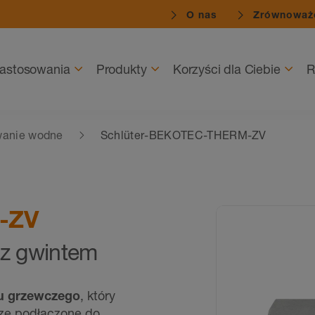
O nas
Zrównoważo
zastosowania
Produkty
Korzyści dla Ciebie
R
wanie wodne
Schlüter-BEKOTEC-THERM-ZV
-ZV
 z gwintem
gu grzewczego
, który
ze podłączone do