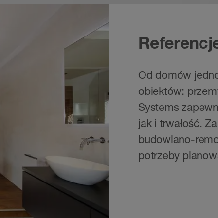
Referencj
Od domów jedno
obiektów: przemy
Systems zapewni
jak i trwałość. Z
budowlano-remo
potrzeby planow