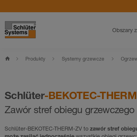
Nawigacja
Obszary 
home
Produkty
Systemy grzewcze
Ogrze
Schlüter
-BEKOTEC-THERM
Zawór stref obiegu grzewczego
Schlüter-BEKOTEC-THERM-ZV to
zawór stref obie
może zasilać jednocześnie
wszystkie obiegi grzewc