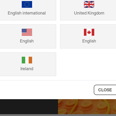
English international
United Kingdom
zewczych
English
English
e materiałowe na
ems!
Ireland
CLOSE