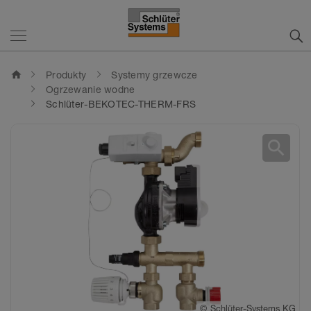
home
Produkty
Systemy grzewcze
Ogrzewanie wodne
Schlüter-BEKOTEC-THERM-FRS
search
©
©
Schlüter-Systems KG
Schlüter-Systems KG