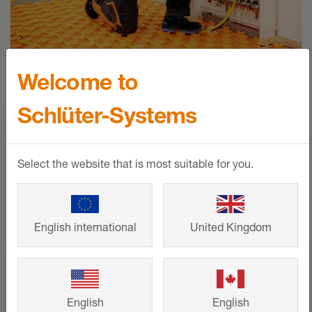
Welcome to
Schlüter-Systems
Select the website that is most suitable for you.
Kalkulator obiegów
grzewczych BEKOTEC-
THERM
English international
United Kingdom
Szybko i łatwo oblicz zapotrzebowanie
materiałowe na ogrzewanie podłogowe
Schlüter-Systems!
English
English