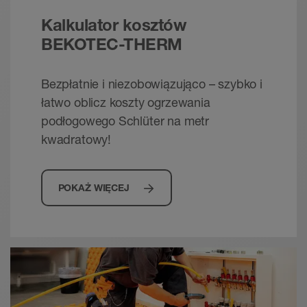
Energooszczędny. Komfortowy. Niezawodny.
Brochure - © Schlueter-Systems
Kalkulator kosztów
PDF – 2,8 MB
BEKOTEC-THERM
Bezpłatnie i niezobowiązująco – szybko i
łatwo oblicz koszty ogrzewania
podłogowego Schlüter na metr
kwadratowy!
POKAŻ WIĘCEJ