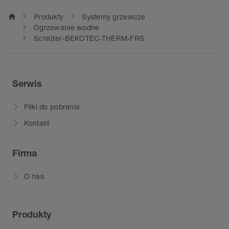
home
Produkty
Systemy grzewcze
Ogrzewanie wodne
Schlüter-BEKOTEC-THERM-FRS
Serwis
Pliki do pobrania
Kontakt
Firma
O nas
Produkty