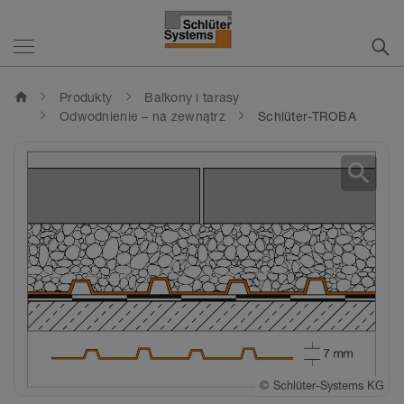
home
Produkty
Balkony i tarasy
Odwodnienie – na zewnątrz
Schlüter-TROBA
search
©
Schlüter-Systems KG