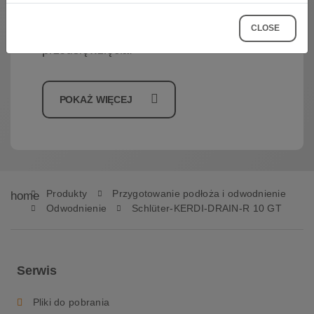
remontowymi naszych klientów na
CLOSE
potrzeby planowanego przez Ciebie
przedsięwzięcia.
POKAŻ WIĘCEJ
Produkty
Przygotowanie podłoża i odwodnienie
home
Odwodnienie
Schlüter-KERDI-DRAIN-R 10 GT
Serwis
Pliki do pobrania