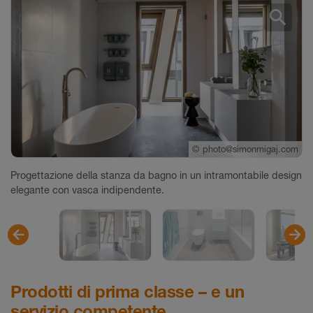
search
©
photo@simonmigaj.com
©
©
photo@simonmigaj.com
photo@simonmigaj.com
Progettazione della stanza da bagno in un intramontabile design
elegante con vasca indipendente.
Prodotti di prima classe – e un
servizio competente