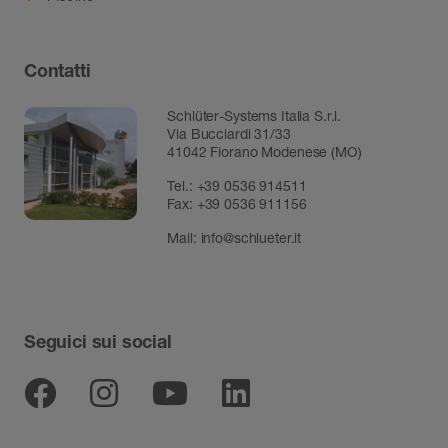
Contatti
Schlüter-Systems Italia S.r.l.
Via Bucciardi 31/33
41042 Fiorano Modenese (MO)
Tel.:
+39 0536 914511
Fax:
+39 0536 911156
Mail:
info@schlueter.it
Seguici sui social
Facebook
Instagram
Youtube
Linkedin