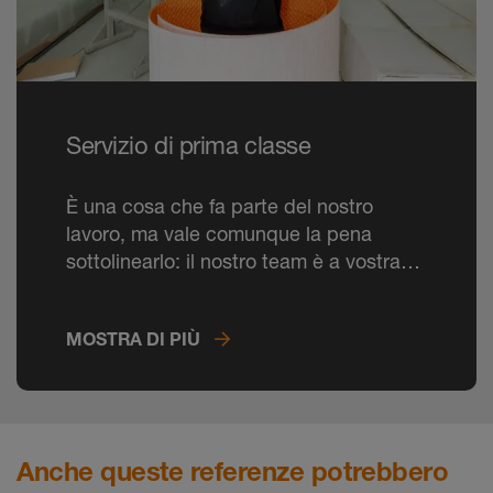
Servizio di prima classe
È una cosa che fa parte del nostro
lavoro, ma vale comunque la pena
sottolinearlo: il nostro team è a vostra
disposizione per offrirvi consulenza e
assistenza per il vostro progetto. Al
MOSTRA DI PIÙ
telefono e in cantiere.
Anche queste referenze potrebbero