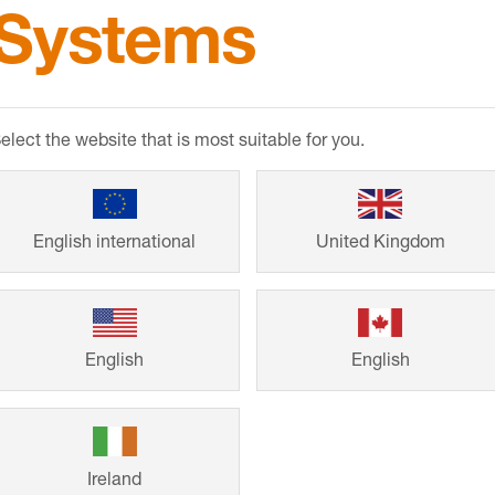
Systems
er
-CLEAN-CP
 speciale per la pulizia
i in acciaio inossidabile,
elect the website that is most suitable for you.
che per altre superfici
he
English international
United Kingdom
English
English
Ireland