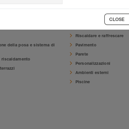
Campi applicativi
CLOSE
n evidenza
Bagno
Riscaldare e raffrescare
one della posa e sistema di
Pavimento
Parete
i riscaldamento
Personalizzazioni
terrazzi
Ambienti esterni
i
Piscine