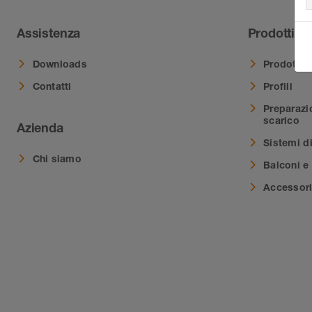
Assistenza
Prodotti
Downloads
Prodotti i
Contatti
Profili
Preparazi
scarico
Azienda
Sistemi d
Chi siamo
Balconi e 
Accessor