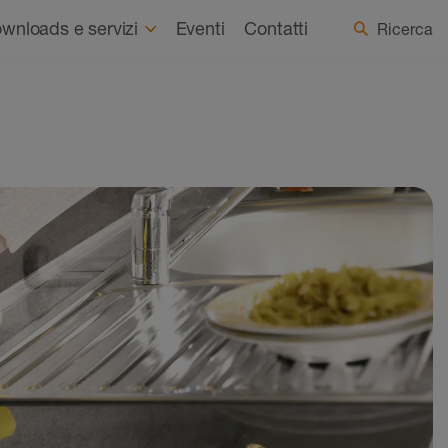
Chi siamo
Notizie
Seleziona Paese / Lingua
wnloads e servizi
Eventi
Contatti
Ricerca