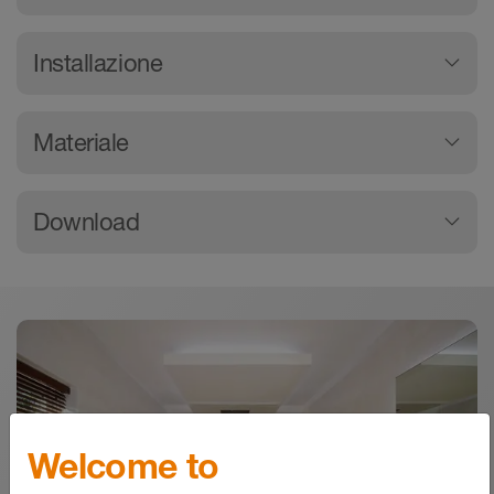
Schlüter-KERDI-SHOWER-LT è un pannello
Installazione
pendenziato in polistirene espanso (EPS)
resistente alla compressione. È stato sviluppato
Vedere anche la scheda tecnica 8.7 Schlüter-
appositamente per il sistema di scarico lineare
Materiale
KERDI-LINE.
Schlüter-KERDI-LINE (vedere la scheda
tecnica 8.7). Il pannello pendenziato, rivestito
Installando KERDI-LINE-H con scarico
Il pannello pendenziato è realizzato in
direttamente in superficie con una guaina
Download
orizzontale e sifone, montare prima con
polistirene espanso (EPS) resistente alla
Schlüter-KERDI, è dotato di una pendenza
precisione il supporto canalina incl. il corpo
compressione. Il pannello pendenziato viene
superficiale sufficiente.
canalina. In caso di supporto piano
posato sulla superficie con una guaina KERDI.
all'altezza giusta, il fissaggio può avvenire
In caso di installazione centrale di uno scarico
Download
Schlüter-KERDI è una guaina
con adesivo a letto sottile.
lineare orizzontale, un pannello pendenziato
impermeabilizzante in polietilene morbido,
Prodotti Schlüter privi di HBCD
adattato viene posato su entrambi i lati, in caso
Lo strato di compensazione (resistenza alla
provvista sul lato superiore di uno speciale
Informazioni sui pericoli - © Schlüter-Systems
di installazione a parete viene posato su un
compressione >= 0,3 N/mm²) viene posato
PDF – 342,48 KB
tessuto non tessuto che ne garantisce la presa
solo lato, contro lo scarico lineare. A tal scopo,
correttamente sul supporto portante.
con l'adesivo per piastrelle e altri rivestimenti.
deve essere realizzato prima uno strato di
Prestare attenzione che il bordo superiore
Welcome to
Schlüter-KERDI-SHOWER - Istruzioni di Posa
compensazione in massetto o con materiale di
dello strato di compensazione sia a circa
Caratteristiche del materiale e campi
Istruzioni per l’installazione - © Schlueter-Systems