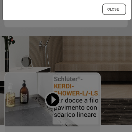
possibilità di applicazione di KERDI-SHOWER-
MOSTRA DI PIÙ
all'altezza corretta direttamente su un
CLOSE
L.
100 x 100 cm - Installazione a parete
supporto idoneo.
122 x 122 cm - Installazione a parete
In base alle dimensioni scelte di KERDI-
139,5 x 139,5 cm - Installazione a parete
LINE, tagliare il pannello pendenziato in
corrispondenza dei contrassegni indicati
91,5 x 139,5 cm - Installazione a parete
usando un taglierino.
91,5 x 183 cm - Installazione a parete
Quindi, il pannello pendenziato viene
96,5 x 193 cm - Installazione a parete
incollato a letto pieno con adesivo a letto
sottile in modo che chiuda a filo con il
136,5 x 200 cm - Installazione a parete
supporto canalina di KERDI-LINE. La
Video didattici
193 x 96,5 cm - Installazione a parete
da imitare
piccola rientranza della superficie del
100 x 100 cm - Installazione centrale
pannello pendenziato adiacente viene
spinta lateralmente sotto la flangia.
122 x 122 cm - Installazione centrale
Il tassello di tenuta KERDI montato di
139,5 x 139,5 cm - Installazione centrale
fabbrica sullo scarico lineare viene incollato
sull'impermeabilizzazione superficiale
adiacente del pannello pendenziato usando