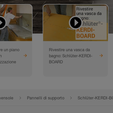
e un piano
Rivestire una vasca da
n
bagno: Schlüter-KERDI-
izzazione
BOARD
 mensole
Pannelli di supporto
Schlüter-KERDI-