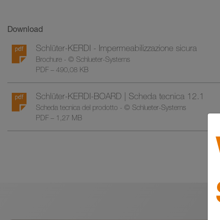
Download
Schlüter-KERDI - Impermeabilizzazione sicura
Brochure - © Schlueter-Systems
PDF – 490,08 KB
Schlüter-KERDI-BOARD | Scheda tecnica 12.1
Scheda tecnica del prodotto - © Schlueter-Systems
PDF – 1,27 MB