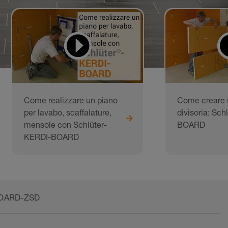
Come realizzare un piano
Come creare 
per lavabo, scaffalature,
divisoria: Sc
mensole con Schlüter-
BOARD
KERDI-BOARD
BOARD-ZSD