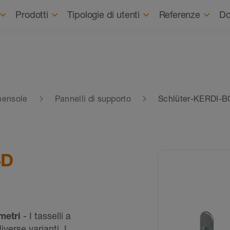
Prodotti
Tipologie di utenti
Referenze
Do
 mensole
Pannelli di supporto
Schlüter-KERDI-
SD
metri
- I tasselli a
erse varianti. I