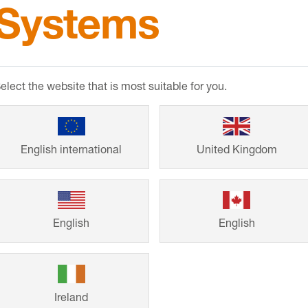
Systems
Referenze
elect the website that is most suitable for you.
Dall'abitazione fa
dimensioni, i si
duraturi e dal de
English international
United Kingdom
dai progetti di co
clienti per la rea
English
English
Ireland