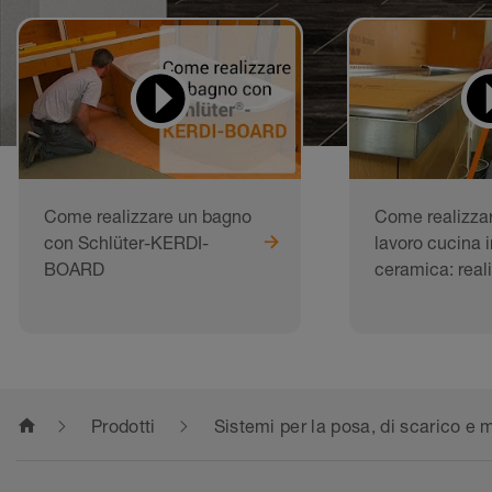
Come realizzare un bagno
Come realizzar
con Schlüter-KERDI-
lavoro cucina i
BOARD
ceramica: real
home
Prodotti
Sistemi per la posa, di scarico e