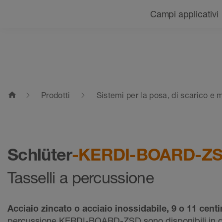
Navigazione
Campi applicativi
home
Prodotti
Sistemi per la posa, di scarico e
Schlüter
-KERDI-BOARD-Z
Tasselli a percussione
Acciaio zincato o acciaio inossidabile, 9 o 11 centi
percussione KERDI-BOARD-ZSD sono disponibili in div