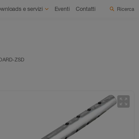
Chi siamo
Notizie
Seleziona Paese / Lingua
wnloads e servizi
Eventi
Contatti
Ricerca
BOARD-ZSD
zoom_out_map