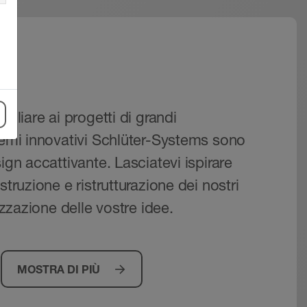
miliare ai progetti di grandi
stemi innovativi Schlüter-Systems sono
sign accattivante. Lasciatevi ispirare
struzione e ristrutturazione dei nostri
lizzazione delle vostre idee.
MOSTRA DI PIÙ