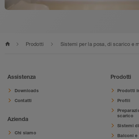
home
Prodotti
Sistemi per la posa, di scarico e
Assistenza
Prodotti
Downloads
Prodotti i
Contatti
Profili
Preparazi
scarico
Azienda
Sistemi d
Chi siamo
Balconi e 