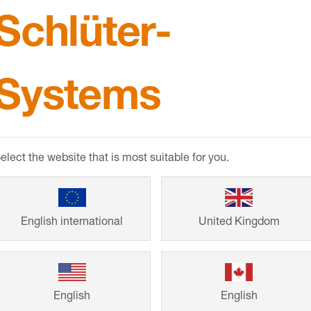
Schlüter-
Manutenzione e cura
Download
Systems
inossidabile per lo scarico di balconi e terrazzi delimi
 che assicura una perfetta sigillatura e permette l’incolla
elect the website that is most suitable for you.
scarico dai bordi esterni, secondo la norma DIN EN 12
scarico a pavimento e uno o due troppo pieno. Il seco
English international
United Kingdom
English
English