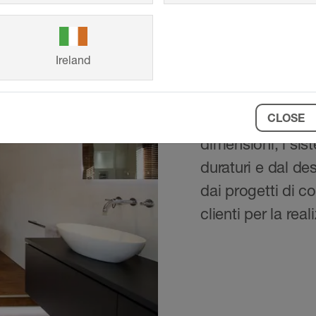
Ireland
Referenze
CLOSE
Dall'abitazione fa
dimensioni, i si
duraturi e dal de
dai progetti di co
clienti per la rea