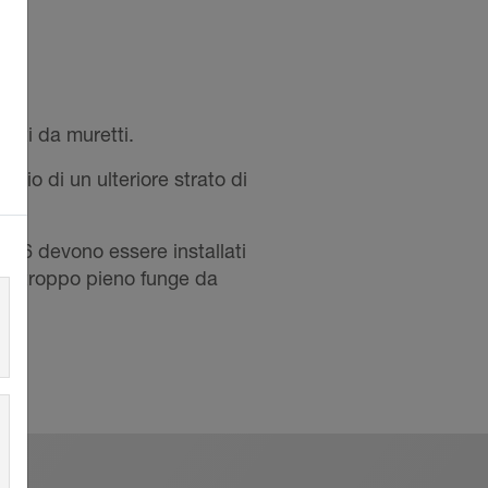
tati da muretti.
ggio di un ulteriore strato di
056 devono essere installati
ndo troppo pieno funge da