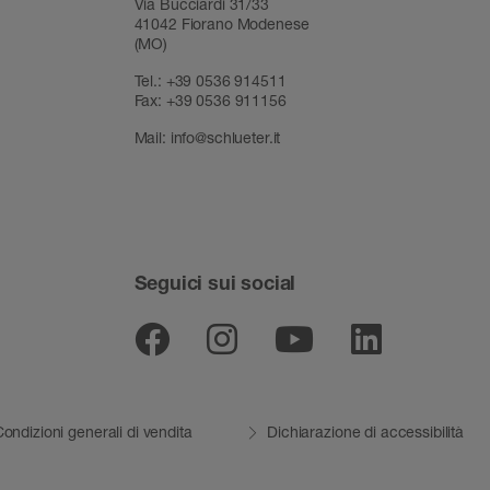
Via Bucciardi 31/33
41042 Fiorano Modenese
(MO)
Tel.:
+39 0536 914511
Fax:
+39 0536 911156
Mail:
info@schlueter.it
Seguici sui social
Facebook
Instagram
Youtube
Linked
ondizioni generali di vendita
Dichiarazione di accessibilità