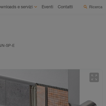
Chi siamo
Notizie
Seleziona Paese / Lingua
wnloads e servizi
Eventi
Contatti
Ricerca
AIN-SP-E
zoom_out_map