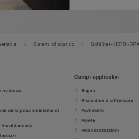
 mensole
Sistemi di scarico
Schlüter-KERDI-DR
Campi applicativi
n evidenza
Bagno
Riscaldare e raffrescare
one della posa e sistema di
Pavimento
Parete
i riscaldamento
Personalizzazioni
terrazzi