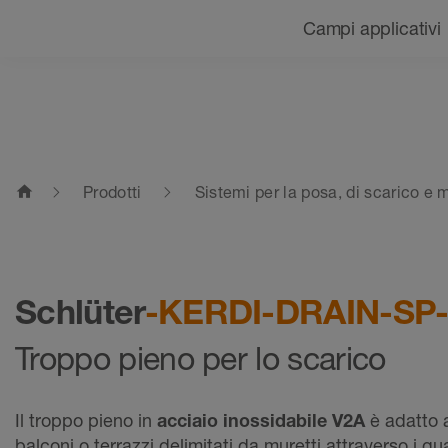
Navigazione
Campi applicativi
home
Prodotti
Sistemi per la posa, di scarico e
Schlüter
-KERDI-DRAIN-SP
Troppo pieno per lo scarico
Il troppo pieno in
acciaio inossidabile V2A
è adatto a
balconi o terrazzi delimitati da muretti attraverso i qua