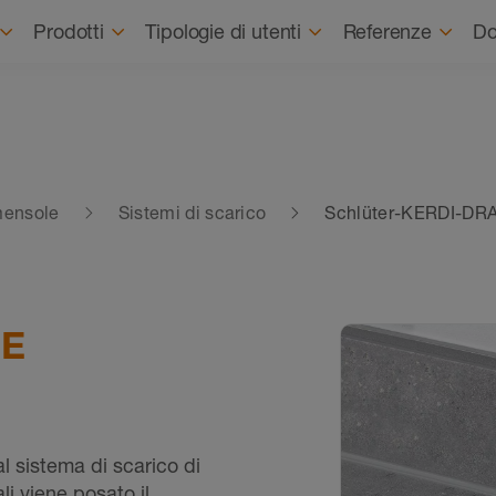
Prodotti
Tipologie di utenti
Referenze
Do
 mensole
Sistemi di scarico
Schlüter-KERDI-DR
-E
l sistema di scarico di
li viene posato il