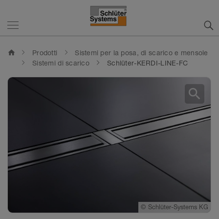
home
Prodotti
Sistemi per la posa, di scarico e mensole
Sistemi di scarico
Schlüter-KERDI-LINE-FC
search
©
Schlüter-Systems KG
©
Schlüter-Systems KG
©
Schlüter-Systems KG