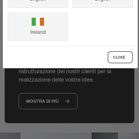
Referenze
Dall'abitazione familiare ai progetti di
Ireland
grandi dimensioni, i sistemi innovativi
Schlüter-Systems sono duraturi e dal
design accattivante. Lasciatevi ispirare
CLOSE
dai progetti di costruzione e
ristrutturazione dei nostri clienti per la
realizzazione delle vostre idee.
MOSTRA DI PIÙ