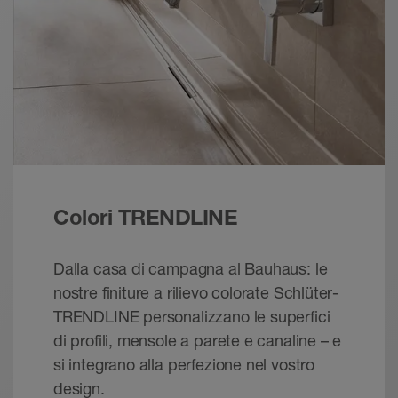
PDF – 275,26 KB
Schlüter-Systems - Sistemi innovativi per
docce a filo pavimento
Brochure - © Schlueter-Systems
PDF – 8,54 MB
Schlüter-KERDI-LINE | Scheda tecnica 8.7
Scheda tecnica del prodotto - © Schlüter-Systems
PDF – 4,6 MB
Colori TRENDLINE
Dalla casa di campagna al Bauhaus: le
nostre finiture a rilievo colorate Schlüter-
TRENDLINE personalizzano le superfici
di profili, mensole a parete e canaline – e
si integrano alla perfezione nel vostro
design.