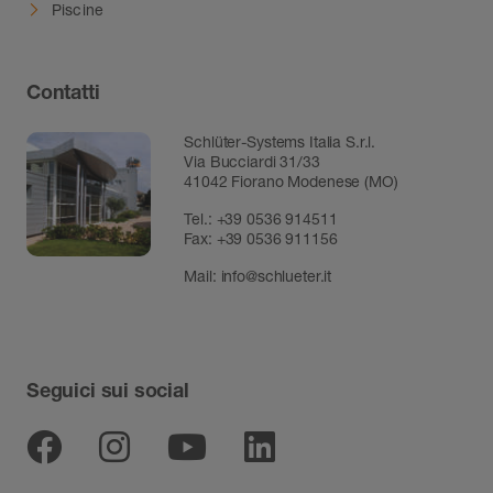
Piscine
Contatti
Schlüter-Systems Italia S.r.l.
Via Bucciardi 31/33
41042 Fiorano Modenese (MO)
Tel.:
+39 0536 914511
Fax:
+39 0536 911156
Mail:
info@schlueter.it
Seguici sui social
Facebook
Instagram
Youtube
Linkedin