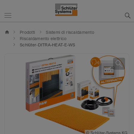
home
Prodotti
Sistemi di riscaldamento
Riscaldamento elettrico
Schlüter-DITRA-HEAT-E-WS
search
©
Schlüter-Systems KG
©
Schlüter-Systems KG