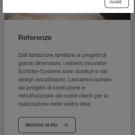
CLOSE
Referenze
Dall'abitazione familiare ai progetti di
grandi dimensioni, i sistemi innovativi
Schlüter-Systems sono duraturi e dal
design accattivante. Lasciatevi ispirare
dai progetti di costruzione e
ristrutturazione dei nostri clienti per la
realizzazione delle vostre idee.
MOSTRA DI PIÙ