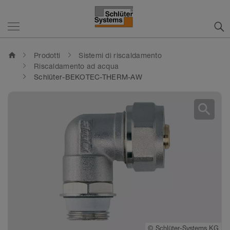
home
Prodotti
Sistemi di riscaldamento
Riscaldamento ad acqua
Schlüter-BEKOTEC-THERM-AW
search
©
Schlüter-Systems KG