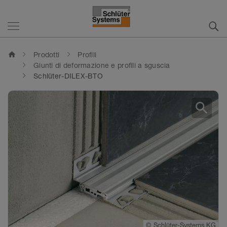
home
Prodotti
Profili
Giunti di deformazione e profili a sguscia
Schlüter-DILEX-BTO
search
©
Schlüter-Systems KG