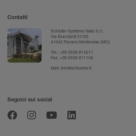
Contatti
Schlüter-Systems Italia S.r.l.
Via Bucciardi 31/33
41042 Fiorano Modenese (MO)
Tel.:
+39 0536 914511
Fax:
+39 0536 911156
Mail:
info@schlueter.it
Seguici sui social
Facebook
Instagram
Youtube
Linkedin