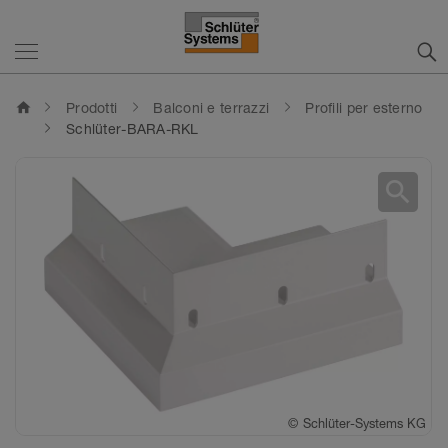
home
Prodotti
Balconi e terrazzi
Profili per esterno
Schlüter-BARA-RKL
search
©
Schlüter-Systems KG
©
Schlüter-Systems KG