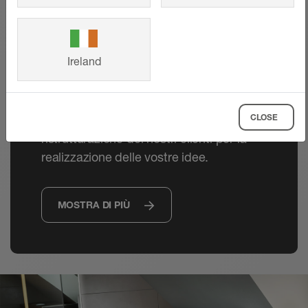
Referenze
Dall'abitazione familiare ai progetti di
Ireland
grandi dimensioni, i sistemi innovativi
Schlüter-Systems sono duraturi e dal
design accattivante. Lasciatevi ispirare
CLOSE
dai progetti di costruzione e
ristrutturazione dei nostri clienti per la
realizzazione delle vostre idee.
MOSTRA DI PIÙ