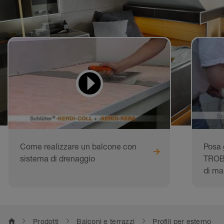
Video didattici
da imitare
Come realizzare un balcone con
Posa 
sistema di drenaggio
TROBA
di ma
home
Prodotti
Balconi e terrazzi
Profili per esterno