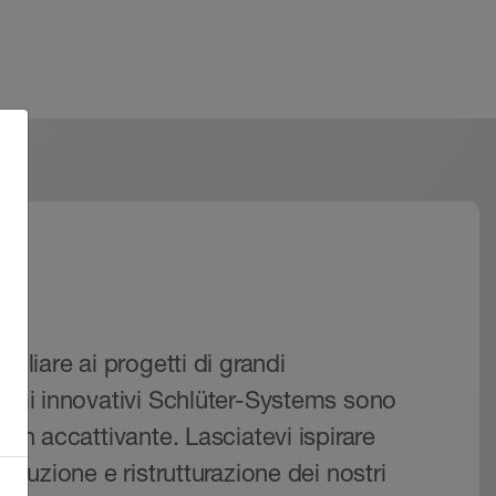
miliare ai progetti di grandi
stemi innovativi Schlüter-Systems sono
sign accattivante. Lasciatevi ispirare
struzione e ristrutturazione dei nostri