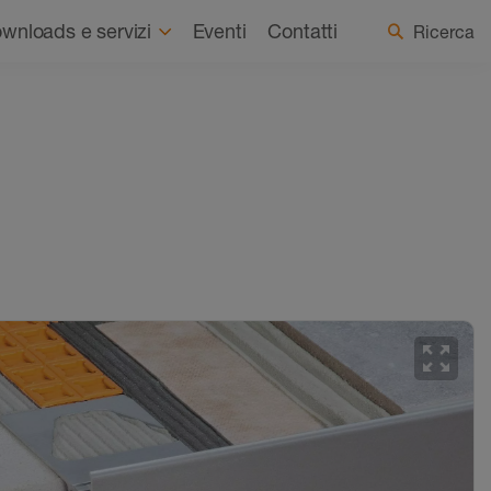
Chi siamo
Notizie
Seleziona Paese / Lingua
wnloads e servizi
Eventi
Contatti
Ricerca
zoom_out_map