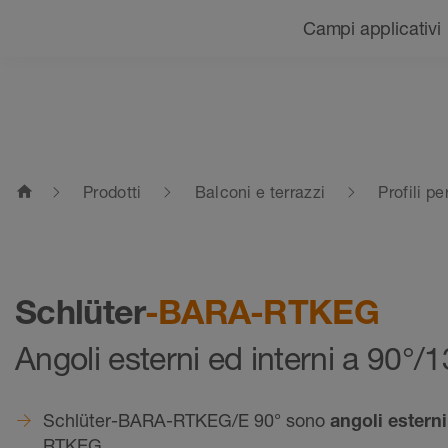
Navigazione
Campi applicativi
home
Prodotti
Balconi e terrazzi
Profili pe
Schlüter
-BARA-RTKEG
Angoli esterni ed interni a 90°/
Schlüter-BARA-RTKEG/E 90° sono
angoli esterni
RTKEG