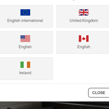
clienti per la rea
English international
United Kingdom
English
English
Ireland
CLOSE