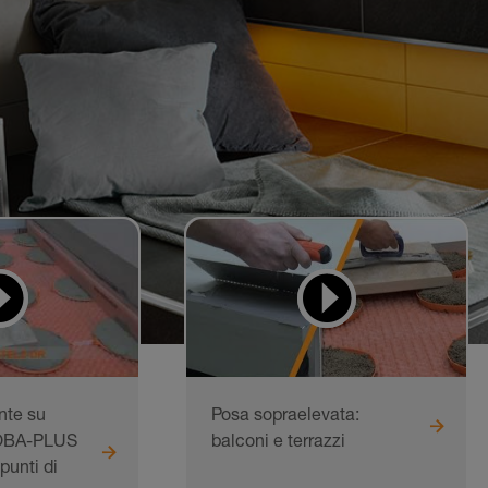
nte su
Posa sopraelevata:
OBA-PLUS
balconi e terrazzi
punti di