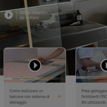
Video didattici
da imitare
Come realizzare un
Posa galleggia
balcone con sistema di
Schlüter®-TR
drenaggio
8G utilizzando 