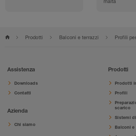
malta
home
Prodotti
Balconi e terrazzi
Profili pe
Assistenza
Prodotti
Downloads
Prodotti i
Contatti
Profili
Preparazi
scarico
Azienda
Sistemi d
Chi siamo
Balconi e 