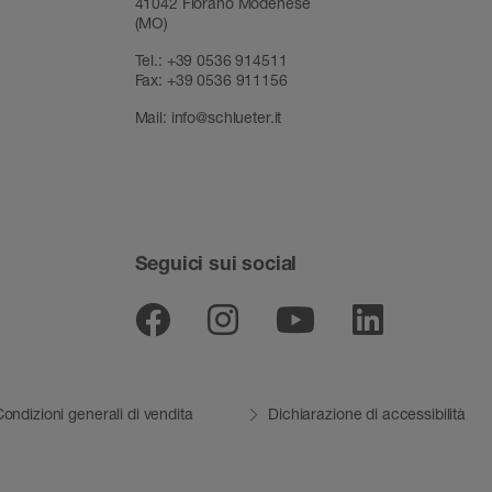
41042 Fiorano Modenese
(MO)
Tel.:
+39 0536 914511
Fax:
+39 0536 911156
Mail:
info@schlueter.it
Seguici sui social
Facebook
Instagram
Youtube
Linked
ondizioni generali di vendita
Dichiarazione di accessibilità