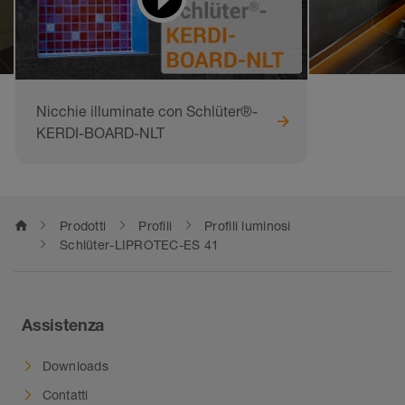
Nicchie illuminate con Schlüter®-
KERDI-BOARD-NLT
home
Prodotti
Profili
Profili luminosi
Schlüter-LIPROTEC-ES 41
Assistenza
Downloads
Contatti