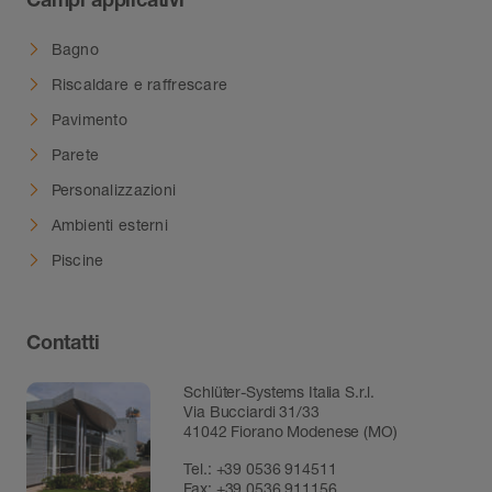
Bagno
Riscaldare e raffrescare
Pavimento
Parete
Personalizzazioni
Ambienti esterni
Piscine
Contatti
Schlüter-Systems Italia S.r.l.
Via Bucciardi 31/33
41042 Fiorano Modenese (MO)
Tel.:
+39 0536 914511
Fax:
+39 0536 911156