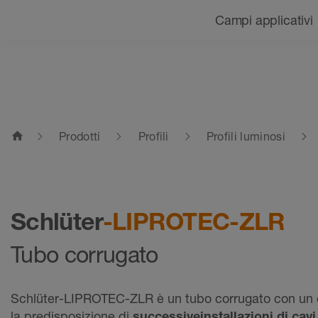
Navigazione
Campi applicativi
home
Prodotti
Profili
Profili luminosi
Schlüter
-LIPROTEC-ZLR
Tubo corrugato
Schlüter-LIPROTEC-ZLR è un tubo corrugato con un 
la predisposizione di
successive
installazioni di cavi