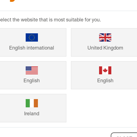
Dall'abitazione fa
elect the website that is most suitable for you.
dimensioni, i si
duraturi e dal de
dai progetti di co
English international
United Kingdom
clienti per la rea
English
English
Ireland