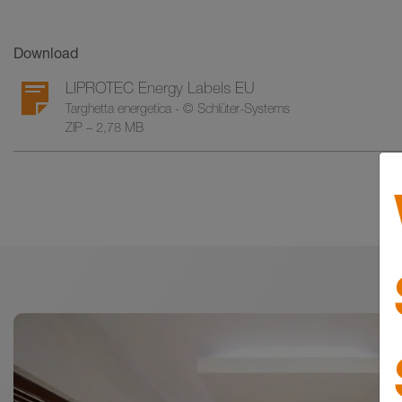
Download
LIPROTEC Energy Labels EU
Targhetta energetica - © Schlüter-Systems
ZIP – 2,78 MB