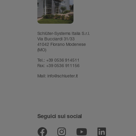
Schlüter-Systems Italia S.r.l.
Via Bucciardi 31/33
41042 Fiorano Modenese
(MO)
Tel.:
+39 0536 914511
Fax:
+39 0536 911156
Mail:
info@schlueter.it
Seguici sui social
Facebook
Instagram
Youtube
Linked