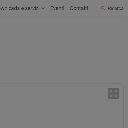
Chi siamo
Notizie
Seleziona Paese / Lingua
wnloads e servizi
Eventi
Contatti
Ricerca
zoom_out_map