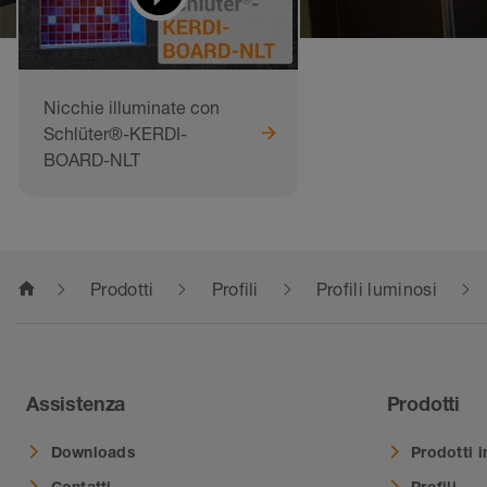
Nicchie illuminate con
Schlüter®-KERDI-
BOARD-NLT
home
Prodotti
Profili
Profili luminosi
Assistenza
Prodotti
Downloads
Prodotti i
Contatti
Profili