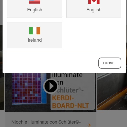
English
English
Ireland
CLOSE
Video didattici
da imitare
Nicchie illuminate con Schlüter®-