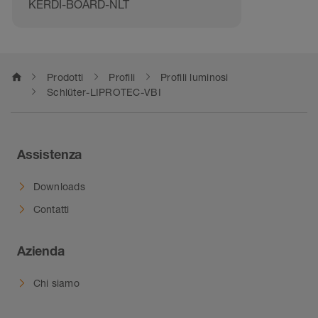
KERDI-BOARD-NLT
home
Prodotti
Profili
Profili luminosi
Schlüter-LIPROTEC-VBI
Assistenza
Downloads
Contatti
Azienda
Chi siamo