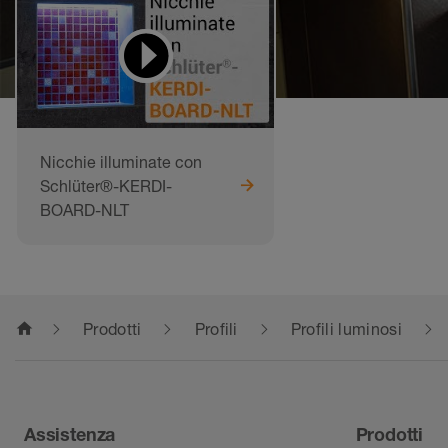
Nicchie illuminate con
Schlüter®-KERDI-
BOARD-NLT
home
Prodotti
Profili
Profili luminosi
Assistenza
Prodotti