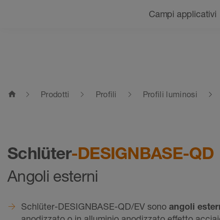
Navigazione
Campi applicativi
home
Prodotti
Profili
Profili luminosi
Schlüter
-DESIGNBASE-QD
Angoli esterni
Schlüter-DESIGNBASE-QD/EV sono
angoli ester
anodizzato o in alluminio anodizzato effetto acciai