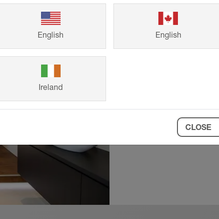
Referenze
English
English
Dall'abitazione fa
dimensioni, i si
duraturi e dal de
Ireland
dai progetti di co
clienti per la rea
CLOSE