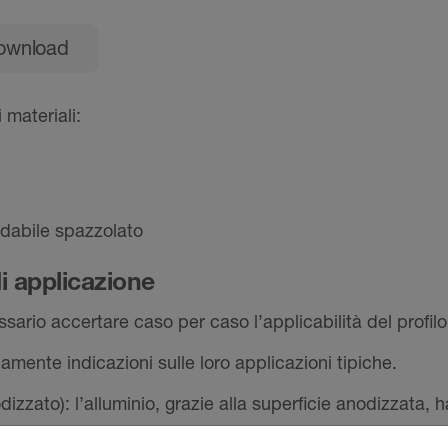
ownload
materiali:
idabile spazzolato
i applicazione
ario accertare caso per caso l’applicabilità del profilo
lamente indicazioni sulle loro applicazioni tipiche.
to): l’alluminio, grazie alla superficie anodizzata, h