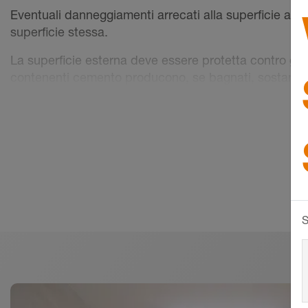
Eventuali danneggiamenti arrecati alla superficie ano
superficie stessa.
La superficie esterna deve essere protetta contro gra
contenenti cemento producono, se bagnati, sostanze a
senza essere pulite, possono portare alla corrosione d
devono essere perciò puliti subito dalla superficie e
simili.
S