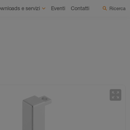
Chi siamo
Notizie
Seleziona Paese / Lingua
wnloads e servizi
Eventi
Contatti
Ricerca
zoom_out_map