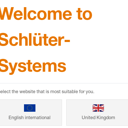
dizzata possono essere corretti solamente provvedendo 
Welcome to
ffi e sfregamenti. L’alluminio può essere danneggiato da
lcaline che a seconda della concentrazione e se lasciat
Schlüter-
el metallo (formazione di idrossido di alluminio). Malta
sterna del profilo: non coprire pavimento o rivestimento
MOSTRA DI PIÙ
Systems
elect the website that is most suitable for you.
English international
United Kingdom