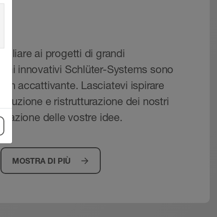
miliare ai progetti di grandi
stemi innovativi Schlüter-Systems sono
sign accattivante. Lasciatevi ispirare
struzione e ristrutturazione dei nostri
lizzazione delle vostre idee.
MOSTRA DI PIÙ