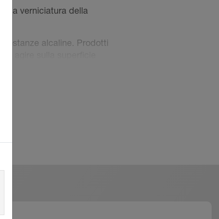
alla verniciatura della
 sostanze alcaline. Prodotti
e agire sulla superficie
 e cemento per le fughe
 appena posato con nylon o