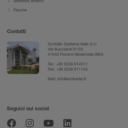
Ambienti esterni
Piscine
Contatti
Schlüter-Systems Italia S.r.l.
Via Bucciardi 31/33
41042 Fiorano Modenese (MO)
Tel.:
+39 0536 914511
Fax:
+39 0536 911156
Mail:
info@schlueter.it
Seguici sui social
Facebook
Instagram
Youtube
Linkedin