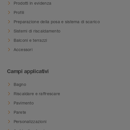
Prodotti in evidenza
Avvertenza:
in ambienti con elevata umidità la
scatola di collegamento va posizionata in modo
Profili
tale che non si crei un ristagno di acqua al suo
Preparazione della posa e sistema di scarico
interno.
Sistemi di riscaldamento
Balconi e terrazzi
Accessori
Campi applicativi
Bagno
Riscaldare e raffrescare
Pavimento
Parete
Personalizzazioni