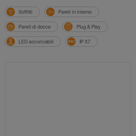
Soffitti
Pareti in interno
Pareti di docce
Plug & Play
LED accorciabili
IP X7