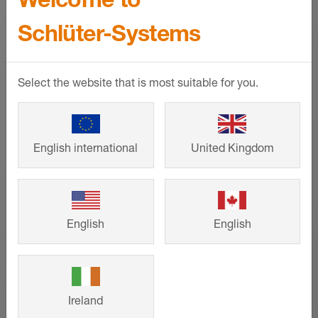
Scheda tecnica del prodotto - © Schlüter-Systems
Schlüter-Systems
PDF – 647,21 KB
Select the website that is most suitable for you.
English international
United Kingdom
Referenze
English
English
Dall'abitazione familiare ai progetti di
grandi dimensioni, i sistemi innovativi
Schlüter-Systems sono duraturi e dal
Ireland
design accattivante. Lasciatevi ispirare