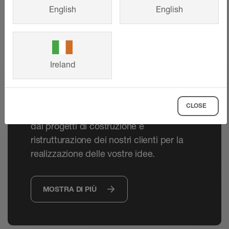
English
English
Referenze
Ireland
Dall'abitazione familiare ai progetti di
grandi dimensioni, i sistemi innovativi
Schlüter-Systems sono duraturi e dal
CLOSE
design accattivante. Lasciatevi ispirare
dai progetti di costruzione e
ristrutturazione dei nostri clienti per la
realizzazione delle vostre idee.
MOSTRA DI PIÙ