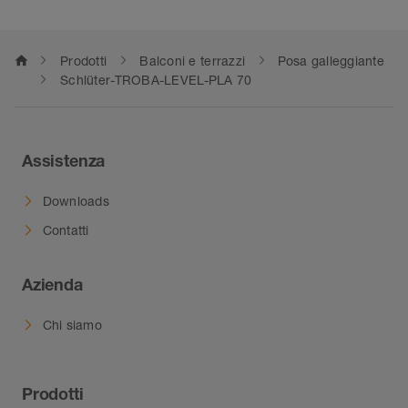
home
Prodotti
Balconi e terrazzi
Posa galleggiante
Schlüter-TROBA-LEVEL-PLA 70
Assistenza
Downloads
Contatti
Azienda
Chi siamo
Prodotti