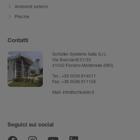
Ambienti esterni
Piscine
Contatti
Schlüter-Systems Italia S.r.l.
Via Bucciardi 31/33
41042 Fiorano Modenese (MO)
Tel.:
+39 0536 914511
Fax:
+39 0536 911156
Mail:
info@schlueter.it
Seguici sui social