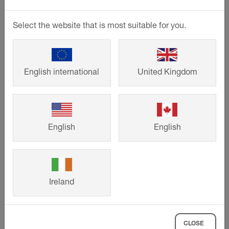
Select the website that is most suitable for you.
English international
United Kingdom
English
English
Komponenter til vandbaseret
gulvvarme
Ireland
Komponenterne til vores BEKOTEC-
THERM gulvvarme giver dig en effektiv
systemvarmeteknologi, der kan tilpasses
CLOSE