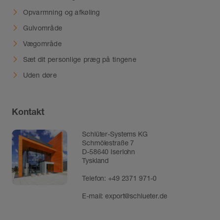
Opvarmning og afkøling
Gulvområde
Vægområde
Sæt dit personlige præg på tingene
Uden døre
Kontakt
Schlüter-Systems KG
Schmölestraße 7
D-58640 Iserlohn
Tyskland
Telefon:
+49 2371 971-0
E-mail:
export@schlueter.de