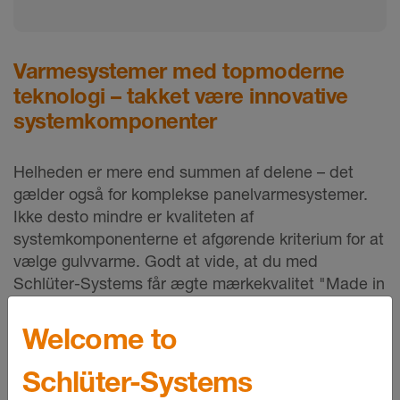
Varmesystemer med topmoderne
teknologi – takket være innovative
systemkomponenter
Helheden er mere end summen af delene – det
gælder også for komplekse panelvarmesystemer.
Ikke desto mindre er kvaliteten af
systemkomponenterne et afgørende kriterium for at
vælge gulvvarme. Godt at vide, at du med
Schlüter-Systems får ægte mærkekvalitet "Made in
Germany".
Welcome to
Schlüter-Systems