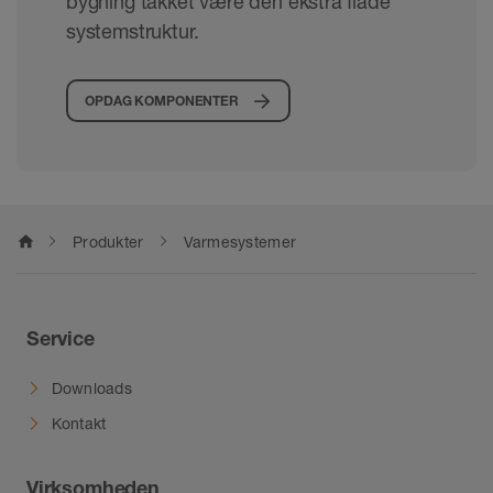
bygning takket være den ekstra flade
systemstruktur.
OPDAG KOMPONENTER
home
Produkter
Varmesystemer
Service
Downloads
Kontakt
Virksomheden