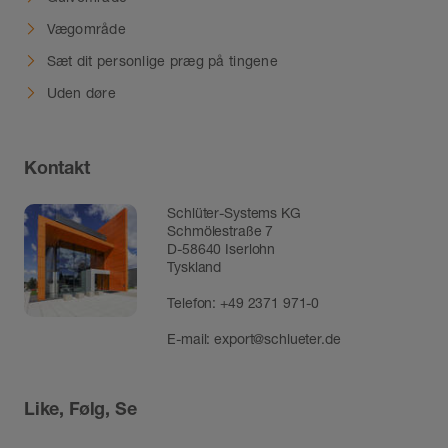
Vægområde
Sæt dit personlige præg på tingene
Uden døre
Kontakt
Schlüter-Systems KG
Schmölestraße 7
D-58640 Iserlohn
Tyskland
Telefon:
+49 2371 971-0
E-mail:
export@schlueter.de
Like, Følg, Se