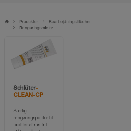
home
Produkter
Bearbejdningstilbehør
Rengøringsmidler
Schlüter
-
CLEAN-CP
Særlig
rengøringspolitur til
profiler af rustfrit