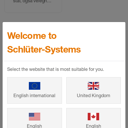
stål, også velegnet
til pleje af andre
metaloverflader
Welcome to
home
Produkter
Bearbejdningstilbehør
Rengøringsmidler
Schlüter-Systems
Select the website that is most suitable for you.
Service
Downloads
Kontakt
English international
United Kingdom
Virksomheden
Om os
English
English