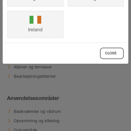
Produkter
Ireland
Vores produkthøjdepunkter
Profiler
Forberedelse af lægning og afvanding
CLOSE
Varmesystemer
Altaner og terrasser
Bearbejdningstilbehør
Anvendelsesområder
Badeværelse og vådrum
Opvarmning og afkøling
Gulvområde