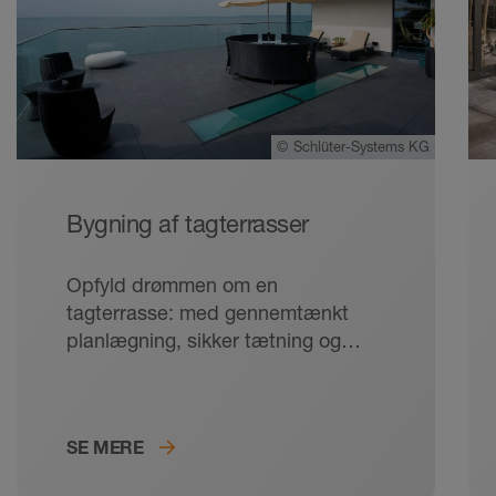
©
Schlüter-Systems KG
Bygning af tagterrasser
Opfyld drømmen om en
tagterrasse: med gennemtænkt
planlægning, sikker tætning og
perfekt afvanding – for langvarig
trivsel over tagene.
SE MERE