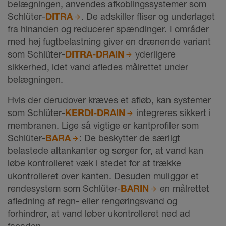
belægningen, anvendes afkoblingssystemer som
Schlüter-
DITRA
. De adskiller fliser og underlaget
fra hinanden og reducerer spændinger. I områder
med høj fugtbelastning giver en drænende variant
som Schlüter-
DITRA-DRAIN
yderligere
sikkerhed, idet vand afledes målrettet under
belægningen.
Hvis der derudover kræves et afløb, kan systemer
som Schlüter-
KERDI-DRAIN
integreres sikkert i
membranen. Lige så vigtige er kantprofiler som
Schlüter-
BARA
: De beskytter de særligt
belastede altankanter og sørger for, at vand kan
løbe kontrolleret væk i stedet for at trække
ukontrolleret over kanten. Desuden muliggør et
rendesystem som Schlüter-
BARIN
en målrettet
afledning af regn- eller rengøringsvand og
forhindrer, at vand løber ukontrolleret ned ad