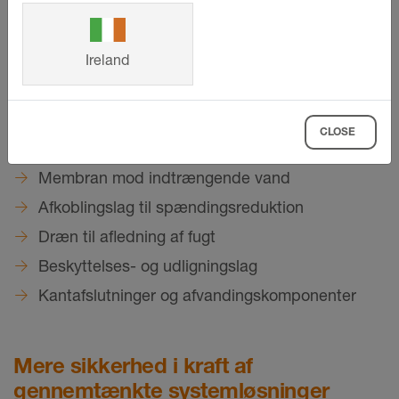
disse elementer arbejder sammen, forhindres det,
at vandet trænger ind i konstruktionen eller
ophobes derinde.
Ireland
Typiske bestanddele i en moderne
CLOSE
altanopbygning
Membran mod indtrængende vand
Afkoblingslag til spændingsreduktion
Dræn til afledning af fugt
Beskyttelses- og udligningslag
Kantafslutninger og afvandingskomponenter
Mere sikkerhed i kraft af
gennemtænkte systemløsninger