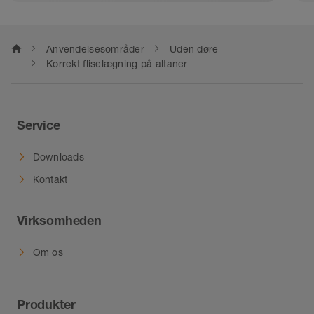
home
Anvendelsesområder
Uden døre
Korrekt fliselægning på altaner
Service
Downloads
Kontakt
Virksomheden
Om os
Produkter