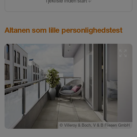
Tjekliste inden start
Altanen som lille personlighedstest
©
Villeroy & Boch, V & B Fliesen GmbH