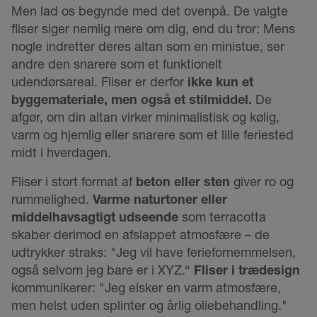
Men lad os begynde med det ovenpå. De valgte
fliser siger nemlig mere om dig, end du tror: Mens
nogle indretter deres altan som en ministue, ser
andre den snarere som et funktionelt
udendørsareal. Fliser er derfor
ikke kun et
byggemateriale, men også et stilmiddel.
De
afgør, om din altan virker minimalistisk og kølig,
varm og hjemlig eller snarere som et lille feriested
midt i hverdagen.
Fliser i stort format af
beton eller sten
giver ro og
rummelighed.
Varme naturtoner eller
middelhavsagtigt udseende
som terracotta
skaber derimod en afslappet atmosfære – de
udtrykker straks: "Jeg vil have feriefornemmelsen,
også selvom jeg bare er i XYZ.“
Fliser i trædesign
kommunikerer: "Jeg elsker en varm atmosfære,
men helst uden splinter og årlig oliebehandling."