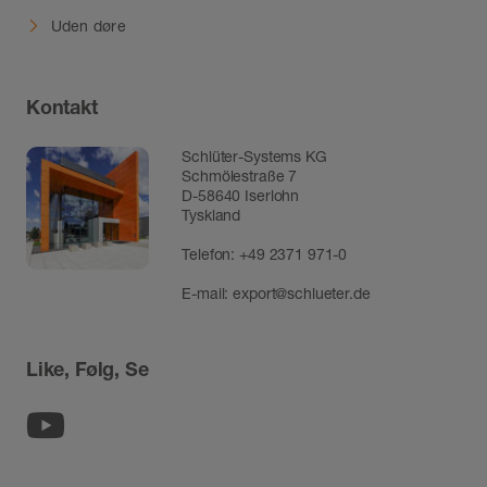
Uden døre
Kontakt
Schlüter-Systems KG
Schmölestraße 7
D-58640 Iserlohn
Tyskland
Telefon:
+49 2371 971-0
E-mail:
export@schlueter.de
Like, Følg, Se
Youtube