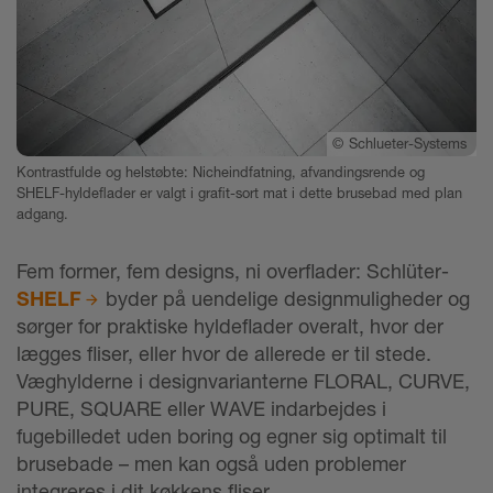
©
Schlueter-Systems
Kontrastfulde og helstøbte: Nicheindfatning, afvandingsrende og
SHELF-hyldeflader er valgt i grafit-sort mat i dette brusebad med plan
adgang.
Fem former, fem designs, ni overflader: Schlüter-
SHELF
byder på uendelige designmuligheder og
sørger for praktiske hyldeflader overalt, hvor der
lægges fliser, eller hvor de allerede er til stede.
Væghylderne i designvarianterne FLORAL, CURVE,
PURE, SQUARE eller WAVE indarbejdes i
fugebilledet uden boring og egner sig optimalt til
brusebade – men kan også uden problemer
integreres i dit køkkens fliser.