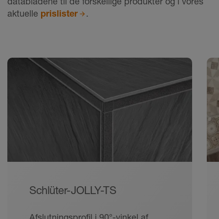
databladene til de forskellige produkter og i vores
aktuelle
prislister
.
Schlüter-JOLLY-TS
Afslutningsprofil i 90°-vinkel af