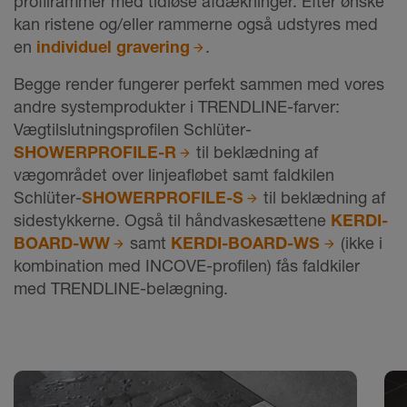
profilrammer med tidløse afdækninger. Efter ønske
kan ristene og/eller rammerne også udstyres med
en
individuel gravering
.
Begge render fungerer perfekt sammen med vores
andre systemprodukter i TRENDLINE-farver:
Vægtilslutningsprofilen Schlüter-
SHOWERPROFILE-R
til beklædning af
vægområdet over linjeafløbet samt faldkilen
Schlüter-
SHOWERPROFILE-S
til beklædning af
sidestykkerne. Også til håndvaskesættene
KERDI-
BOARD-WW
samt
KERDI-BOARD-WS
(ikke i
kombination med INCOVE-profilen) fås faldkiler
med TRENDLINE-belægning.