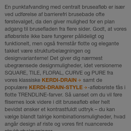
En punktafvanding med centralt bruseafløb er især
ved udførelse af barrierefri brusebade ofte
førstevalget, da den giver mulighed for en plan
adgang til brusefladen fra flere sider. Godt, at vores
afløbsriste ikke bare fungerer pålideligt og
funktionelt, men også fremstår flotte og elegante
takket være strukturbelægningen og
designvarianterne! Det giver dig nærmest
ubegrænsede designmuligheder, idet versionerne
SQUARE, TILE, FLORAL, CURVE og PURE fra
vores klassiske
KERDI-DRAIN
samt de
populære
KERDI-DRAIN-STYLE
-afløbsriste fås i
flotte TRENDLINE-farver. Så uanset om du vil føre
flisernes look videre i dit bruseafløb eller helt
bevidst ønsker et kontrastfuldt udtryk – du kan
vælge blandt talrige kombinationsmuligheder, hvad
angår design af riste og vores fint nuancerede
strukturbelægninger.