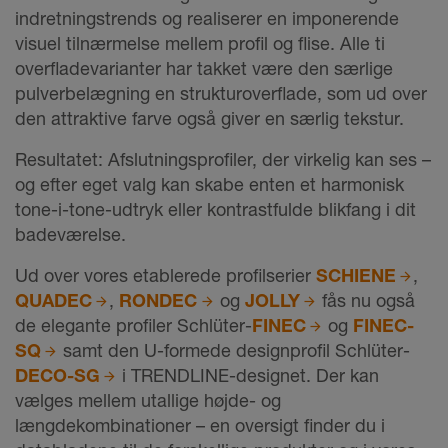
indretningstrends og realiserer en imponerende
visuel tilnærmelse mellem profil og flise. Alle ti
overfladevarianter har takket være den særlige
pulverbelægning en strukturoverflade, som ud over
den attraktive farve også giver en særlig tekstur.
Resultatet: Afslutningsprofiler, der virkelig kan ses –
og efter eget valg kan skabe enten et harmonisk
tone-i-tone-udtryk eller kontrastfulde blikfang i dit
badeværelse.
Ud over vores etablerede profilserier
SCHIENE
,
QUADEC
,
RONDEC
og
JOLLY
fås nu også
de elegante profiler Schlüter-
FINEC
og
FINEC-
SQ
samt den U-formede designprofil Schlüter-
DECO-SG
i TRENDLINE-designet. Der kan
vælges mellem utallige højde- og
længdekombinationer – en oversigt finder du i