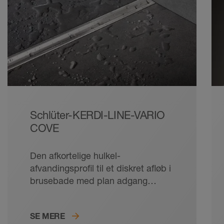
Schlüter-KERDI-LINE-VARIO
COVE
Den afkortelige hulkel-
afvandingsprofil til et diskret afløb i
brusebade med plan adgang
indgår harmonisk i din
flisebelægning takket være
SE MERE
TRENDLINE-belægningen.