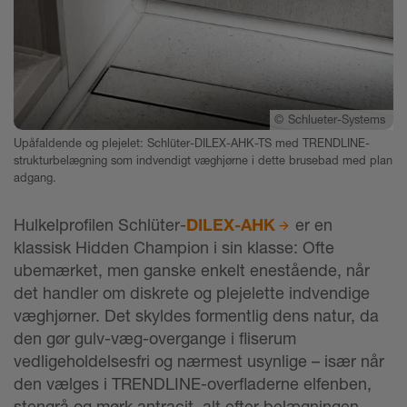
©
Schlueter-Systems
Upåfaldende og plejelet: Schlüter-DILEX-AHK-TS med TRENDLINE-
strukturbelægning som indvendigt væghjørne i dette brusebad med plan
adgang.
Hulkelprofilen Schlüter-
DILEX-AHK
er en
klassisk Hidden Champion i sin klasse: Ofte
ubemærket, men ganske enkelt enestående, når
det handler om diskrete og plejelette indvendige
væghjørner. Det skyldes formentlig dens natur, da
den gør gulv-væg-overgange i fliserum
vedligeholdelsesfri og nærmest usynlige – især når
den vælges i TRENDLINE-overfladerne elfenben,
stengrå og mørk antracit, alt efter belægningen.