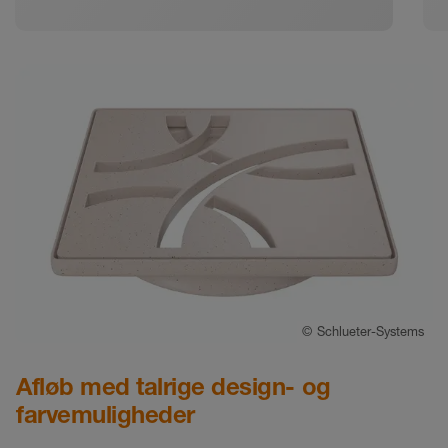
©
Schlueter-Systems
Afløb med talrige design- og
farvemuligheder