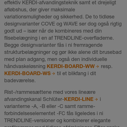
effektiv KERDI-afvandingsteknik samt et drejeligt
afløbshus, der giver maksimale
variationsmuligheder og sikkerhed. De to tidløse
designvarianter COVE og WAVE ser dog også rigtig
godt ud – især når de kombineres med din
flisebelægning i en af TRENDLINE-overfladerne.
Begge designvarianter fås i ni fremragende
strukturbelægninger og gør ikke alene dit brusebad
med plan adgang, men også den individuelle
håndvaskeløsning
KERDI-BOARD-WW
resp.
KERDI-BOARD-WS
til et blikfang i dit
badeværelse.
Rist-/rammesættene med vores lineære
afvandingskanal Schlüter-
KERDI-LINE
i
varianterne -A, -B eller -C samt ramme-
forbindelseselementet -FC fås ligeledes i ni
TRENDLINE-versioner og kombinerer elegante