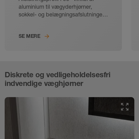
aluminium til vægyderhjørner,
sokkel- og belægningsafslutninger.
Både profil og hjørner fås med
TRENDLINE-belægning.
SE MERE
Diskrete og vedligeholdelsesfri
indvendige væghjørner