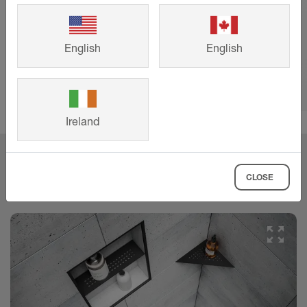
kombinerer ekstraordinært design
med overflader af høj kvalitet og
tilfører dit bruseafløb sit helt eget
English
English
præg.
SE MERE
Ireland
Elegante hyldeflader med
CLOSE
strukturbelægning