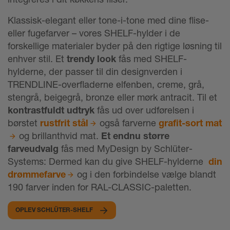
Klassisk-elegant eller tone-i-tone med dine flise-
eller fugefarver – vores SHELF-hylder i de
forskellige materialer byder på den rigtige løsning til
enhver stil. Et
trendy look
fås med SHELF-
hylderne, der passer til din designverden i
TRENDLINE-overfladerne elfenben, creme, grå,
stengrå, beigegrå, bronze eller mørk antracit. Til et
kontrastfuldt udtryk
fås ud over udførelsen i
børstet
rustfrit stål
også farverne
grafit-sort mat
og brillanthvid mat.
Et endnu større
farveudvalg
fås med MyDesign by Schlüter-
Systems: Dermed kan du give SHELF-hylderne
din
drømmefarve
og i den forbindelse vælge blandt
190 farver inden for RAL-CLASSIC-paletten.
OPLEV SCHLÜTER-SHELF