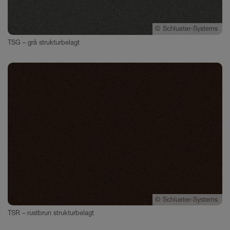
©
Schlueter-Systems
TSG – grå strukturbelagt
©
Schlueter-Systems
TSR – rustbrun strukturbelagt