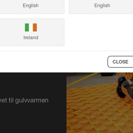
English
English
Ireland
CLOSE
et til gulvvarmen