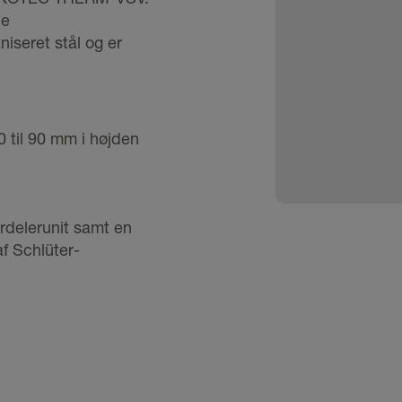
de
niseret stål og er
0 til 90 mm i højden
ordelerunit samt en
f Schlüter-