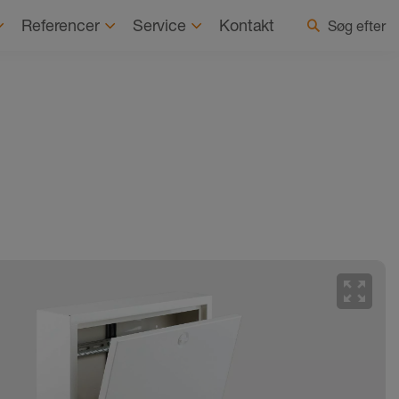
ygtighed
Seneste nyheder
Vælg land/sprog
Referencer
Service
Kontakt
Søg efter
zoom_out_map