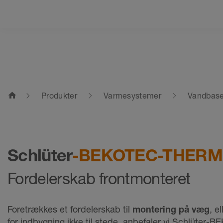
home
Produkter
Varmesystemer
Vandbase
Schlüter
-BEKOTEC-THERM
Fordelerskab frontmonteret
Foretrækkes et fordelerskab til
montering på væg
, e
for indbygning ikke til stede, anbefaler vi Schlüte