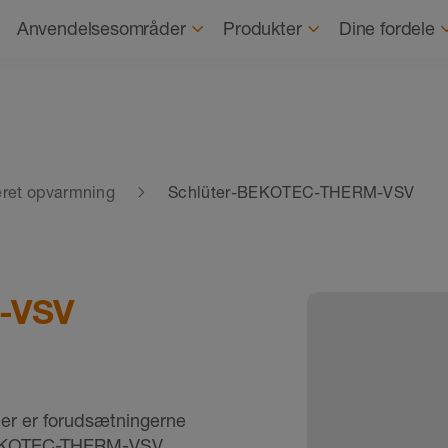
Navigation
Om os
Bæred
Anvendelsesområder
Produkter
Dine fordele
ret opvarmning
Schlüter-BEKOTEC-THERM-VSV
-VSV
ller er forudsætningerne
r-BEKOTEC-THERM-VSV.