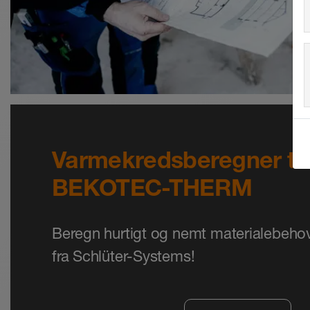
Varmekredsberegner til
BEKOTEC-THERM
Beregn hurtigt og nemt materialebehov
fra Schlüter-Systems!