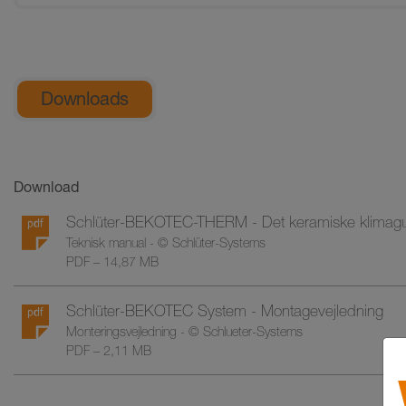
Generelle produktinformationer
Downloads
Download
Schlüter-BEKOTEC-THERM - Det keramiske klimagul
Teknisk manual - © Schlüter-Systems
PDF – 14,87 MB
Schlüter-BEKOTEC System - Montagevejledning
Monteringsvejledning - © Schlueter-Systems
PDF – 2,11 MB