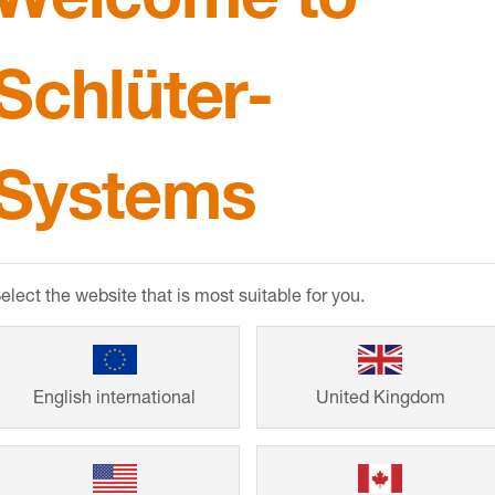
Schlüter-
Systems
Omkostning
BEKOTEC
elect the website that is most suitable for you.
Gratis og uforpl
English international
United Kingdom
omkostningerne pr
gulvvarme!