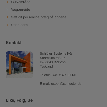
Gulvområde
Vægområde
Sæt dit personlige præg på tingene
Uden døre
Kontakt
Schlüter-Systems KG
Schmölestraße 7
D-58640 Iserlohn
Tyskland
Telefon:
+49 2371 971-0
E-mail:
export@schlueter.de
Like, Følg, Se