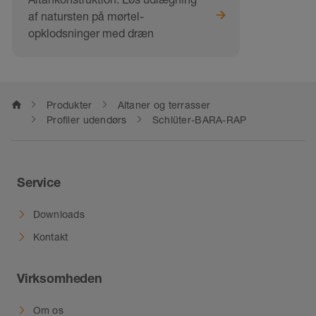
af natursten på mørtel-
opklodsninger med dræn
home
Produkter
Altaner og terrasser
Profiler udendørs
Schlüter-BARA-RAP
Service
Downloads
Kontakt
Virksomheden
Om os