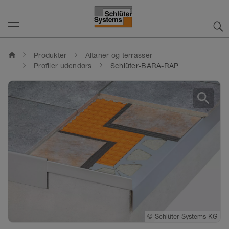
home
Produkter
Altaner og terrasser
Profiler udendørs
Schlüter-BARA-RAP
search
©
Schlüter-Systems KG
©
Schlüter-Systems KG