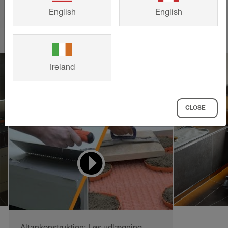
SE MERE
English
English
Ireland
CLOSE
Videoer til at lære af
og arbejde ud fra
Altankonstruktion: Løs udlægning