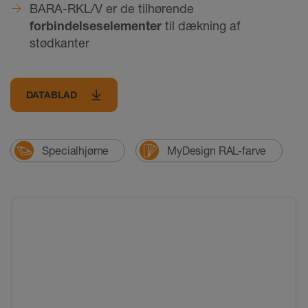
BARA-RKL/V er de tilhørende
forbindelseselementer
til dækning af
stødkanter
DATABLAD
Specialhjørne
MyDesign RAL-farve