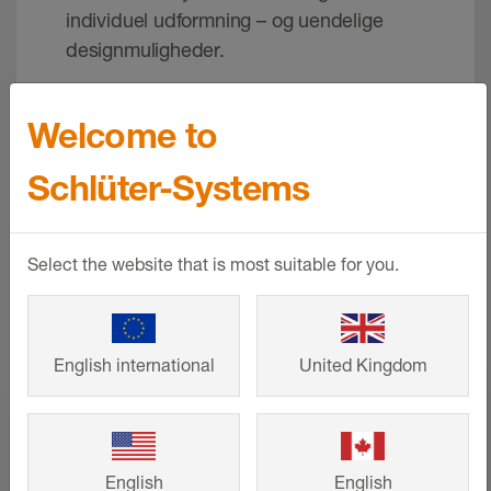
individuel udformning – og uendelige
designmuligheder.
Welcome to
SE MERE
Schlüter-Systems
Select the website that is most suitable for you.
English international
United Kingdom
English
English