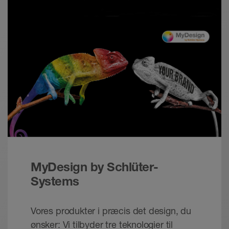
Schlüter-BARA-RKL /-RKLT | Product data
sheet 5.20
Produktdatablad - © Schlüter-Systems
PDF – 990,1 KB
MyDesign by Schlüter-
Systems
Vores produkter i præcis det design, du
ønsker: Vi tilbyder tre teknologier til