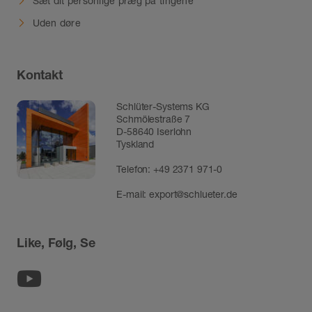
Sæt dit personlige præg på tingene
Uden døre
Kontakt
Schlüter-Systems KG
Schmölestraße 7
D-58640 Iserlohn
Tyskland
Telefon:
+49 2371 971-0
E-mail:
export@schlueter.de
Like, Følg, Se
Youtube