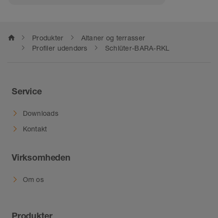
home
Produkter
Altaner og terrasser
Profiler udendørs
Schlüter-BARA-RKL
Service
Downloads
Kontakt
Virksomheden
Om os
Produkter