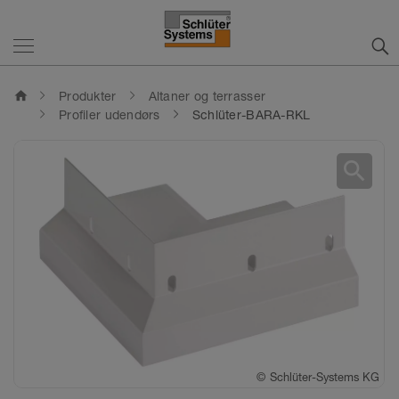
home
Produkter
Altaner og terrasser
Profiler udendørs
Schlüter-BARA-RKL
search
©
Schlüter-Systems KG
©
Schlüter-Systems KG