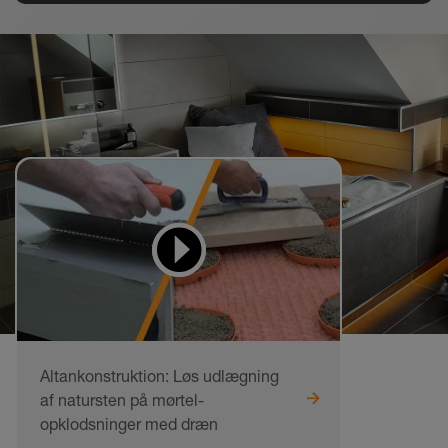
Videoer til at lære af
og arbejde ud fra
Altankonstruktion: Løs udlægning
af natursten på mørtel-
opklodsninger med dræn