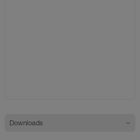
Generelle produktinformationer
Downloads