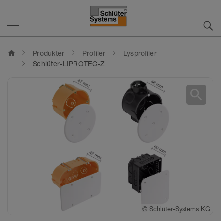
home
Produkter
Profiler
Lysprofiler
Schlüter-LIPROTEC-Z
search
©
Schlüter-Systems KG