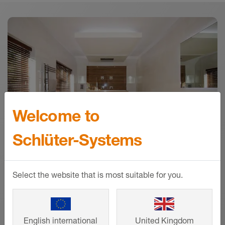
Download
LIPROTEC Energy Labels EU
Energilabel - © Schlüter-Systems
ZIP – 2,78 MB
Welcome to
Schlüter-Systems
Select the website that is most suitable for you.
Referencer
Fra enfamiliehuse til store
English international
United Kingdom