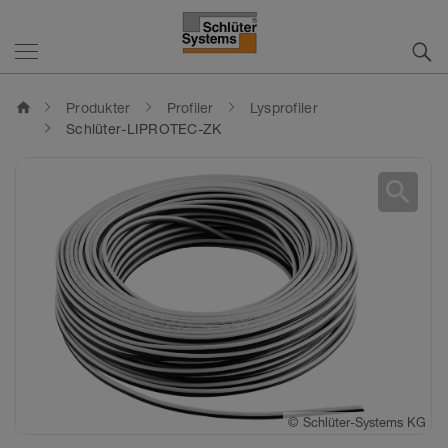
home
Produkter
Profiler
Lysprofiler
Schlüter-LIPROTEC-ZK
search
©
©
Schlüter-Systems KG
Schlüter-Systems KG