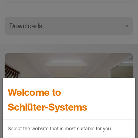
Generelle produktinformationer
Downloads
Download
LIPROTEC Energy Labels EU
Energilabel - © Schlüter-Systems
ZIP – 2,78 MB
Welcome to
Schlüter-Systems
Select the website that is most suitable for you.