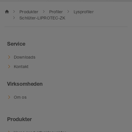
home
Produkter
Profiler
Lysprofiler
Schlüter-LIPROTEC-ZK
Service
Downloads
Kontakt
Virksomheden
Om os
Produkter