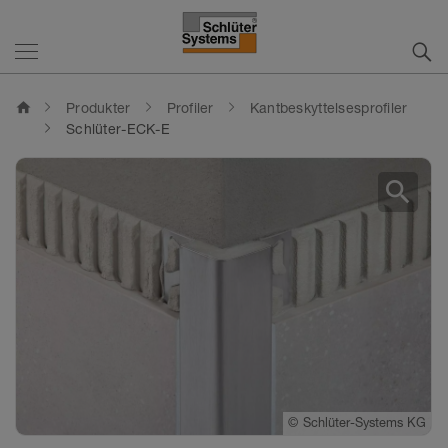
home
Produkter
Profiler
Kantbeskyttelsesprofiler
Schlüter-ECK-E
search
©
Schlüter-Systems KG
©
Schlüter-Systems KG