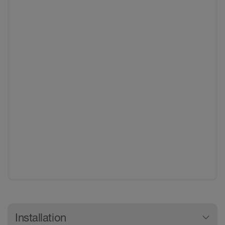
Generelle produktinformationer
Installation