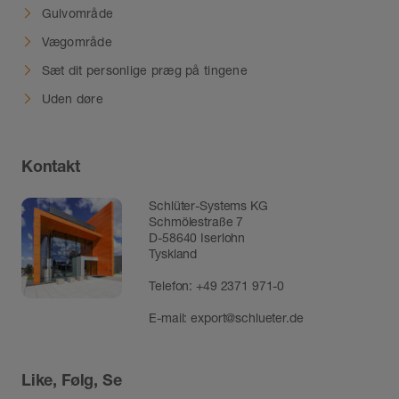
Gulvområde
Vægområde
Sæt dit personlige præg på tingene
Uden døre
Kontakt
Schlüter-Systems KG
Schmölestraße 7
D-58640 Iserlohn
Tyskland
Telefon:
+49 2371 971-0
E-mail:
export@schlueter.de
Like, Følg, Se