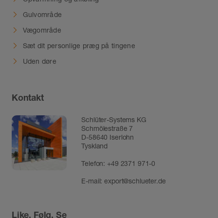
Gulvområde
Vægområde
Sæt dit personlige præg på tingene
Uden døre
Kontakt
Schlüter-Systems KG
Schmölestraße 7
D-58640 Iserlohn
Tyskland
Telefon:
+49 2371 971-0
E-mail:
export@schlueter.de
Like, Følg, Se