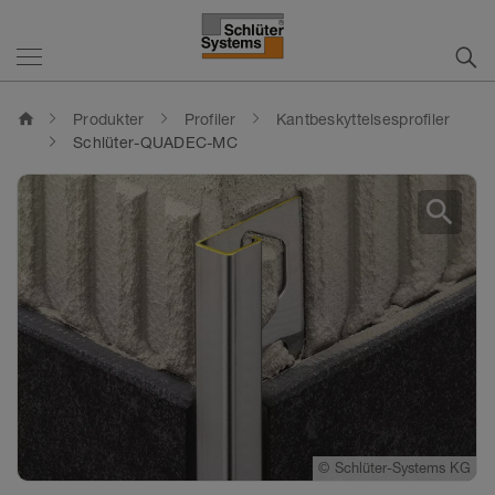
home
Produkter
Profiler
Kantbeskyttelsesprofiler
Schlüter-QUADEC-MC
search
©
Schlüter-Systems KG
©
Schlüter-Systems KG