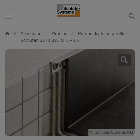
home
Produkter
Profiler
Kantbeskyttelsesprofiler
Schlüter-SCHIENE-STEP-EB
search
©
©
©
Schlüter-Systems KG
Schlüter-Systems KG
Schlüter-Systems KG
©
©
©
Schlüter-Systems KG
Schlüter-Systems KG
Schlüter-Systems KG