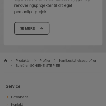
renoveringsprojekter til dit eget
profilbearbejdningen og fastgøres punktvis
personlige projekt.
med egnet monteringslim (Schlüter-KERDI-
FIX).
SE MERE
home
Produkter
Profiler
Kantbeskyttelsesprofiler
Schlüter-SCHIENE-STEP-EB
Service
Downloads
Kontakt