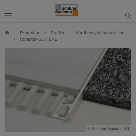
home
Produkter
Profiler
Kantbeskyttelsesprofiler
Schlüter-SCHIENE
search
©
©
Schlüter-Systems KG
Schlüter-Systems KG
©
Schlüter-Systems KG