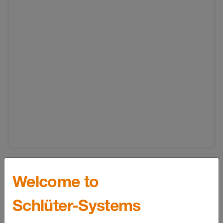
Generelle produktinformationer
Welcome to
Funktion
Schlüter-Systems
Bemærk:
Installation