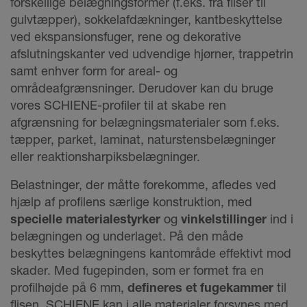
forskellige belægningsformer (f.eks. fra fliser til
gulvtæpper), sokkelafdækninger, kantbeskyttelse
ved ekspansionsfuger, rene og dekorative
afslutningskanter ved udvendige hjørner, trappetrin
samt enhver form for areal- og
områdeafgrænsninger. Derudover kan du bruge
vores SCHIENE-profiler til at skabe ren
afgrænsning for belægningsmaterialer som f.eks.
tæpper, parket, laminat, naturstensbelægninger
eller reaktionsharpiksbelægninger.
Belastninger, der måtte forekomme, afledes ved
hjælp af profilens særlige konstruktion, med
specielle materialestyrker
og
vinkelstillinger
ind i
belægningen og underlaget. På den måde
beskyttes belægningens kantområde effektivt mod
skader. Med fugepinden, som er formet fra en
profilhøjde på 6 mm,
defineres et fugekammer
til
flisen. SCHIENE kan i alle materialer forsynes med