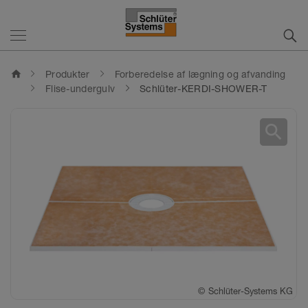
home
Produkter
Forberedelse af lægning og afvanding
Flise-undergulv
Schlüter-KERDI-SHOWER-T
search
©
Schlüter-Systems KG
©
©
©
Schlüter-Systems KG
Schlüter-Systems KG
Schlüter-Systems KG