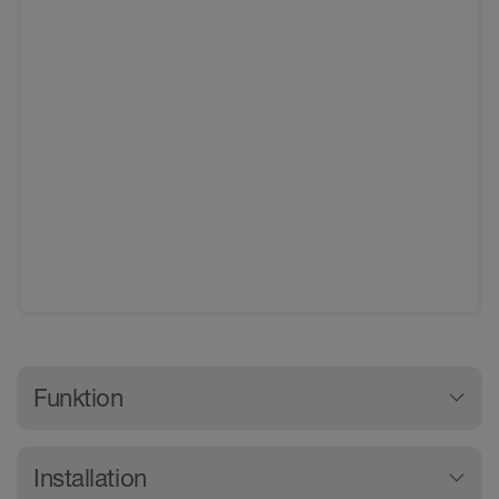
Generelle produktinformationer
Funktion
Schlüter-KERDI-SHOWER-LT er et faldelement
Installation
af trykstabil, ekspanderet polystyren (EPS). Det