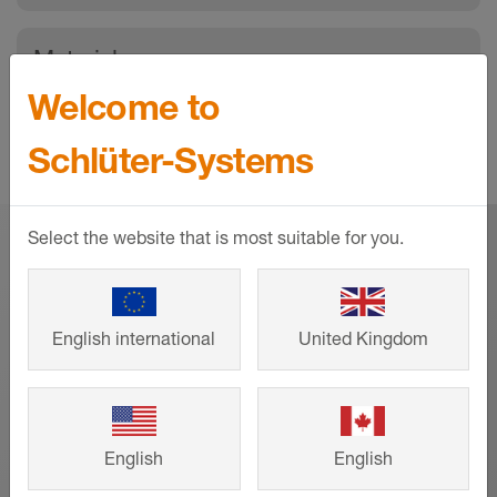
er udviklet, så det passer til linjeafløbssystemet
Se også produktdatablad 8.7 Schlüter-KERDI-
Schlüter-KERDI-LINE (se produktdatablad 8.7).
Materiale
LINE.
Faldelementet er monteret direkte på
Welcome to
overfladen med en Schlüter-KERDI-tætning og
Ved installation af KERDI-LINE-H med
Faldelementet består af trykstabil, ekspanderet
giver et passende overfladefald.
Downloads
horisontalt afløb og lugtspærre monteres
polystyren (EPS). Faldelementet er limet direkte
Schlüter-Systems
først rendebæreren inkl. rendelegemet helt
Ved et centralt placeret horisontalt linjeafløb
på overfladen med en KERDI-tætning.
nøjagtigt. Ved plant underlag i passende
anbringes et tilpasset faldelement på begge
Schlüter-KERDI er en tætningsbane af blød
højde kan der fikseres med tyndlagsmørtel.
sider af linjeafløbet, mens der ved
Download
Select the website that is most suitable for you.
polyethylen, som på oversiden er forsynet med
væginstallation monteres et faldelement på den
Udligningslaget (trykstyrke >= 0,3 N/mm²)
et særligt filtvæv til effektiv forankring af
Schlüter-KERDI-SHOWER -
ene side. Forinden udarbejdes et udligningslag
lægges fagligt korrekt på det bærende
fliseklæber og andre belægningsmaterialer.
Monteringsvejledning
af puds eller niveaumørtel på det bærende
underlag. Her er det vigtigt at sørge for, at
Monteringsvejledning - © Schlueter-Systems
underlag. Udligningslagets højde afstemmes
English international
United Kingdom
overkanten af udligningslaget slutter ca.
Materialeegenskaber og
PDF – 4,06 MB
efter det respektive faldelement.
24 mm under linjeafløbet. Afhængigt af
anvendelsesområder
overfladens beskaffenhed kan det ved
Ved brug af Schlüter-KERDI-LINE-V til vertikalt
Schlüter-KERDI-LINE - Uhindret bruseglæde
Schlüter-KERDI-SHOWER-L i forbindelse med
anvendelse af niveaumørtel anbefales at
afløb er der mulighed for en højde fra 24 mm.
Brochure - © Schlueter-Systems
linjeafløbet KERDI-LINE er i overensstemmelse
glatte ud før lægningen af faldelementet.
English
English
PDF – 668,84 KB
med DIN EN 1253, afløb til bygninger,
Den respektive producents
Individuelle mål kan nemt tilskæres med en kniv